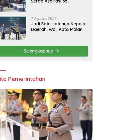
Serap Aspirasi 35
Komunitas Ojol: Bahas
Lalu Lintas, Rest Area,
hingga SPKLU Gratis
7 Agustus 2026
Jadi Satu-satunya Kepala
Daerah, Wali Kota Malang
Paparkan Strategi
Ekonomi Inklusif di
Jakarta
Selengkapnya
ita Pemerintahan