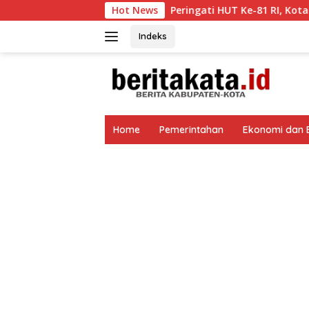
Langsung
Peringati HUT Ke-81 RI, Kota Malang Gelar Malang 
Hot News
ke
konten
Indeks
tutup
Home
Pemerintahan
Ekonomi dan B