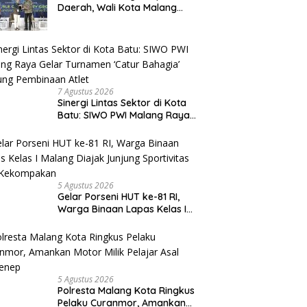
Daerah, Wali Kota Malang
Paparkan Strategi Ekonomi
Inklusif di Jakarta
7 Agustus 2026
Sinergi Lintas Sektor di Kota
Batu: SIWO PWI Malang Raya
Gelar Turnamen ‘Catur
Bahagia’ Dukung Pembinaan
Atlet
5 Agustus 2026
Gelar Porseni HUT ke-81 RI,
Warga Binaan Lapas Kelas I
Malang Diajak Junjung
Sportivitas dan Kekompakan
5 Agustus 2026
Polresta Malang Kota Ringkus
Pelaku Curanmor, Amankan