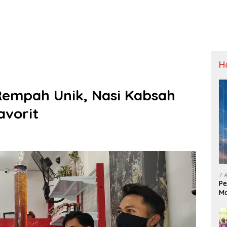
H
Rempah Unik, Nasi Kabsah
avorit
7 
Pe
Ma