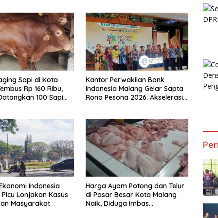
ging Sapi di Kota
Kantor Perwakilan Bank
embus Rp 160 Ribu,
Indonesia Malang Gelar Sapta
Datangkan 100 Sapi
Rona Pesona 2026: Akselerasi
stralia
Ekonomi Inklusif dan
Digitalisasi UMKM
Per
Ekonomi Indonesia
Harga Ayam Potong dan Telur
Picu Lonjakan Kasus
di Pasar Besar Kota Malang
an Masyarakat
Naik, Diduga Imbas
Berjalannya Kembali Program