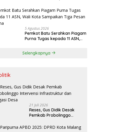
Motor Milik Pelajar Asal
Sumenep
5 Agustus 2026
Pemkot Batu Serahkan Piagam
Purna Tugas kepada 11 ASN,
Wali Kota Sampaikan Tiga
Pesan Utama
Selengkapnya
litik
21 Juli 2026
Reses, Gus Didik Desak
Pemkab Probolinggo
Intervensi Infrastruktur
dan Irigasi Desa