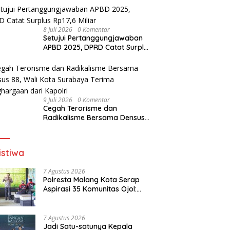
8 Juli 2026
0 Komentar
Setujui Pertanggungjawaban
APBD 2025, DPRD Catat Surplus
Rp17,6 Miliar
9 Juli 2026
0 Komentar
Cegah Terorisme dan
Radikalisme Bersama Densus
88, Wali Kota Surabaya Terima
Penghargaan dari Kapolri
istiwa
7 Agustus 2026
Polresta Malang Kota Serap
Aspirasi 35 Komunitas Ojol:
Bahas Lalu Lintas, Rest Area,
hingga SPKLU Gratis
7 Agustus 2026
Jadi Satu-satunya Kepala