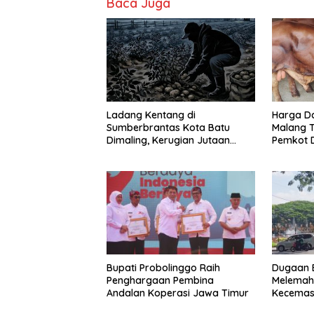
Baca Juga
Ladang Kentang di
Harga Da
Sumberbrantas Kota Batu
Malang T
Dimaling, Kerugian Jutaan
Pemkot 
Rupiah
Impor Au
Bupati Probolinggo Raih
Dugaan 
Penghargaan Pembina
Melemah 
Andalan Koperasi Jawa Timur
Kecemas