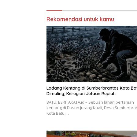
Rekomendasi untuk kamu
Ladang Kentang di Sumberbrantas Kota Ba
Dimaling, Kerugian Jutaan Rupiah
BATU, BERITAKATA.id – Sebuah lahan pertanian
kentang di Dusun Jurang Kuali, Desa Sumberbra
Kota Batu,…