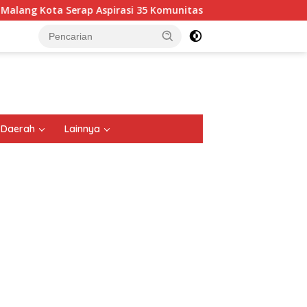
irasi 35 Komunitas Ojol: Bahas Lalu Lintas, Rest Area, hingga 
tutup
Daerah
Lainnya