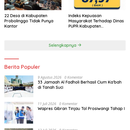
22 Desa di Kabupaten
Indeks Kepuasan
Probolinggo Tidak Punya
Masyarakat Terhadap Dinas
Kantor
PUPR Kabupaten
Probolinggo Capai 87,97
Selengkapnya
Berita Populer
9 Agustus 2026
0 Komentar
33 Jamaah Al Fadholi Berhasil Cium Ka’bah
di Tanah Suci
11 Juli 2026
0 Komentar
Wapres Gibran Tinjau Tol Prosiwangi Tahap I