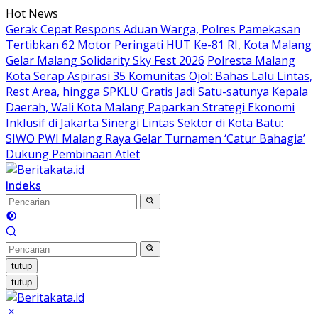
Langsung
Hot News
ke
Gerak Cepat Respons Aduan Warga, Polres Pamekasan
konten
Tertibkan 62 Motor
Peringati HUT Ke-81 RI, Kota Malang
Gelar Malang Solidarity Sky Fest 2026
Polresta Malang
Kota Serap Aspirasi 35 Komunitas Ojol: Bahas Lalu Lintas,
Rest Area, hingga SPKLU Gratis
Jadi Satu-satunya Kepala
Daerah, Wali Kota Malang Paparkan Strategi Ekonomi
Inklusif di Jakarta
Sinergi Lintas Sektor di Kota Batu:
SIWO PWI Malang Raya Gelar Turnamen ‘Catur Bahagia’
Dukung Pembinaan Atlet
Indeks
tutup
tutup