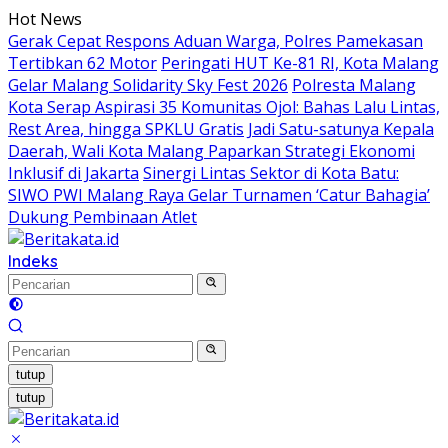
Langsung
Hot News
ke
Gerak Cepat Respons Aduan Warga, Polres Pamekasan
konten
Tertibkan 62 Motor
Peringati HUT Ke-81 RI, Kota Malang
Gelar Malang Solidarity Sky Fest 2026
Polresta Malang
Kota Serap Aspirasi 35 Komunitas Ojol: Bahas Lalu Lintas,
Rest Area, hingga SPKLU Gratis
Jadi Satu-satunya Kepala
Daerah, Wali Kota Malang Paparkan Strategi Ekonomi
Inklusif di Jakarta
Sinergi Lintas Sektor di Kota Batu:
SIWO PWI Malang Raya Gelar Turnamen ‘Catur Bahagia’
Dukung Pembinaan Atlet
Indeks
tutup
tutup