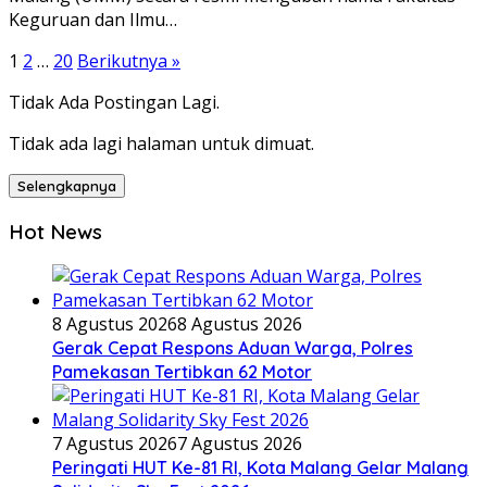
Keguruan dan Ilmu…
Paginasi
1
2
…
20
Berikutnya »
pos
Tidak Ada Postingan Lagi.
Tidak ada lagi halaman untuk dimuat.
Selengkapnya
Hot News
8 Agustus 2026
8 Agustus 2026
Gerak Cepat Respons Aduan Warga, Polres
Pamekasan Tertibkan 62 Motor
7 Agustus 2026
7 Agustus 2026
Peringati HUT Ke-81 RI, Kota Malang Gelar Malang