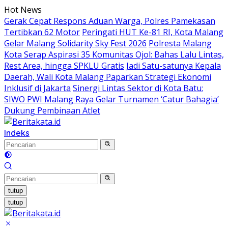
Langsung
Hot News
ke
Gerak Cepat Respons Aduan Warga, Polres Pamekasan
konten
Tertibkan 62 Motor
Peringati HUT Ke-81 RI, Kota Malang
Gelar Malang Solidarity Sky Fest 2026
Polresta Malang
Kota Serap Aspirasi 35 Komunitas Ojol: Bahas Lalu Lintas,
Rest Area, hingga SPKLU Gratis
Jadi Satu-satunya Kepala
Daerah, Wali Kota Malang Paparkan Strategi Ekonomi
Inklusif di Jakarta
Sinergi Lintas Sektor di Kota Batu:
SIWO PWI Malang Raya Gelar Turnamen ‘Catur Bahagia’
Dukung Pembinaan Atlet
Indeks
tutup
tutup