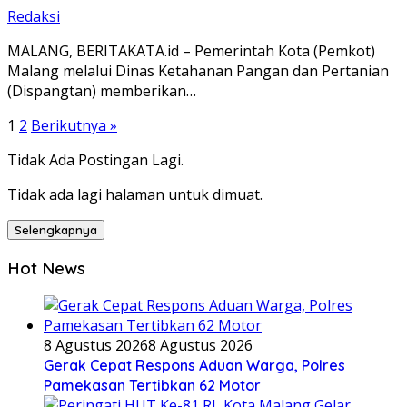
Redaksi
MALANG, BERITAKATA.id – Pemerintah Kota (Pemkot)
Malang melalui Dinas Ketahanan Pangan dan Pertanian
(Dispangtan) memberikan…
Paginasi
1
2
Berikutnya »
pos
Tidak Ada Postingan Lagi.
Tidak ada lagi halaman untuk dimuat.
Selengkapnya
Hot News
8 Agustus 2026
8 Agustus 2026
Gerak Cepat Respons Aduan Warga, Polres
Pamekasan Tertibkan 62 Motor