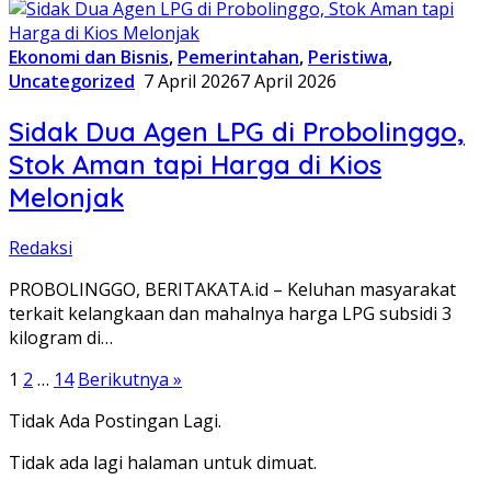
Ekonomi dan Bisnis
,
Pemerintahan
,
Peristiwa
,
Uncategorized
7 April 2026
7 April 2026
Sidak Dua Agen LPG di Probolinggo,
Stok Aman tapi Harga di Kios
Melonjak
Redaksi
PROBOLINGGO, BERITAKATA.id – Keluhan masyarakat
terkait kelangkaan dan mahalnya harga LPG subsidi 3
kilogram di…
Paginasi
1
2
…
14
Berikutnya »
pos
Tidak Ada Postingan Lagi.
Tidak ada lagi halaman untuk dimuat.