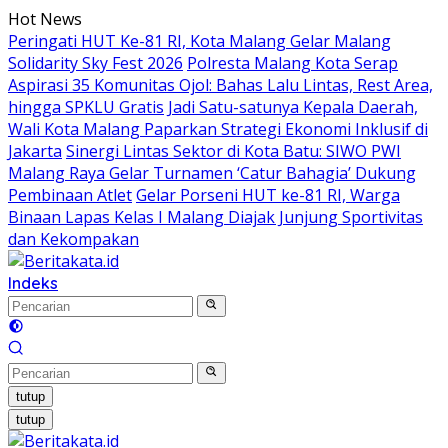
Langsung
Hot News
ke
Peringati HUT Ke-81 RI, Kota Malang Gelar Malang
konten
Solidarity Sky Fest 2026
Polresta Malang Kota Serap
Aspirasi 35 Komunitas Ojol: Bahas Lalu Lintas, Rest Area,
hingga SPKLU Gratis
Jadi Satu-satunya Kepala Daerah,
Wali Kota Malang Paparkan Strategi Ekonomi Inklusif di
Jakarta
Sinergi Lintas Sektor di Kota Batu: SIWO PWI
Malang Raya Gelar Turnamen ‘Catur Bahagia’ Dukung
Pembinaan Atlet
Gelar Porseni HUT ke-81 RI, Warga
Binaan Lapas Kelas I Malang Diajak Junjung Sportivitas
dan Kekompakan
Indeks
tutup
tutup