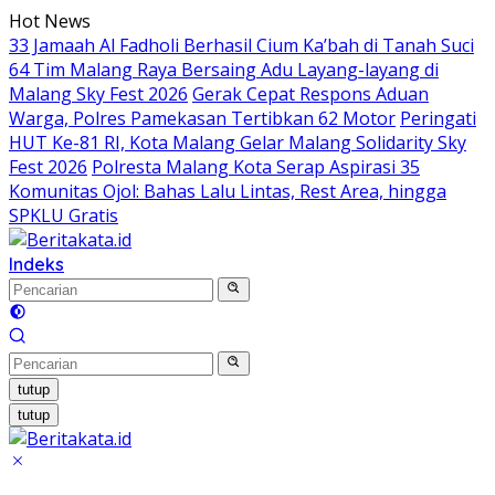
Langsung
Hot News
ke
33 Jamaah Al Fadholi Berhasil Cium Ka’bah di Tanah Suci
konten
64 Tim Malang Raya Bersaing Adu Layang-layang di
Malang Sky Fest 2026
Gerak Cepat Respons Aduan
Warga, Polres Pamekasan Tertibkan 62 Motor
Peringati
HUT Ke-81 RI, Kota Malang Gelar Malang Solidarity Sky
Fest 2026
Polresta Malang Kota Serap Aspirasi 35
Komunitas Ojol: Bahas Lalu Lintas, Rest Area, hingga
SPKLU Gratis
Indeks
tutup
tutup