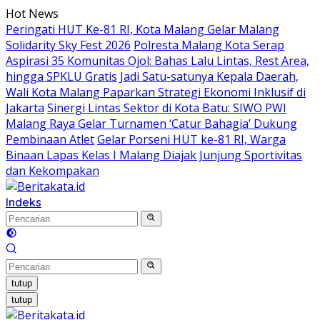
Langsung
Hot News
ke
Peringati HUT Ke-81 RI, Kota Malang Gelar Malang
konten
Solidarity Sky Fest 2026
Polresta Malang Kota Serap
Aspirasi 35 Komunitas Ojol: Bahas Lalu Lintas, Rest Area,
hingga SPKLU Gratis
Jadi Satu-satunya Kepala Daerah,
Wali Kota Malang Paparkan Strategi Ekonomi Inklusif di
Jakarta
Sinergi Lintas Sektor di Kota Batu: SIWO PWI
Malang Raya Gelar Turnamen ‘Catur Bahagia’ Dukung
Pembinaan Atlet
Gelar Porseni HUT ke-81 RI, Warga
Binaan Lapas Kelas I Malang Diajak Junjung Sportivitas
dan Kekompakan
Indeks
tutup
tutup