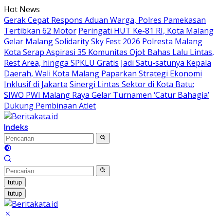
Langsung
Hot News
ke
Gerak Cepat Respons Aduan Warga, Polres Pamekasan
konten
Tertibkan 62 Motor
Peringati HUT Ke-81 RI, Kota Malang
Gelar Malang Solidarity Sky Fest 2026
Polresta Malang
Kota Serap Aspirasi 35 Komunitas Ojol: Bahas Lalu Lintas,
Rest Area, hingga SPKLU Gratis
Jadi Satu-satunya Kepala
Daerah, Wali Kota Malang Paparkan Strategi Ekonomi
Inklusif di Jakarta
Sinergi Lintas Sektor di Kota Batu:
SIWO PWI Malang Raya Gelar Turnamen ‘Catur Bahagia’
Dukung Pembinaan Atlet
Indeks
tutup
tutup