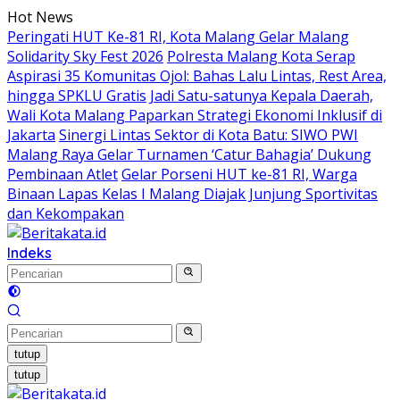
Langsung
Hot News
ke
Peringati HUT Ke-81 RI, Kota Malang Gelar Malang
konten
Solidarity Sky Fest 2026
Polresta Malang Kota Serap
Aspirasi 35 Komunitas Ojol: Bahas Lalu Lintas, Rest Area,
hingga SPKLU Gratis
Jadi Satu-satunya Kepala Daerah,
Wali Kota Malang Paparkan Strategi Ekonomi Inklusif di
Jakarta
Sinergi Lintas Sektor di Kota Batu: SIWO PWI
Malang Raya Gelar Turnamen ‘Catur Bahagia’ Dukung
Pembinaan Atlet
Gelar Porseni HUT ke-81 RI, Warga
Binaan Lapas Kelas I Malang Diajak Junjung Sportivitas
dan Kekompakan
Indeks
tutup
tutup