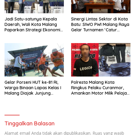
Jadi Satu-satunya Kepala
Sinergi Lintas Sektor di Kota
Daerah, Wali Kota Malang
Batu: SIWO PWI Malang Raya
Paparkan Strategi Ekonomi
Gelar Turnamen ‘Catur
Inklusif di Jakarta
Bahagia’ Dukung Pembinaan
Atlet
Gelar Porseni HUT ke-81 RI,
Polresta Malang Kota
Warga Binaan Lapas Kelas I
Ringkus Pelaku Curanmor,
Malang Diajak Junjung
Amankan Motor Milik Pelajar
Sportivitas dan Kekompakan
Asal Sumenep
Tinggalkan Balasan
Alamat email Anda tidak akan dipublikasikan.
Ruas yang wajib