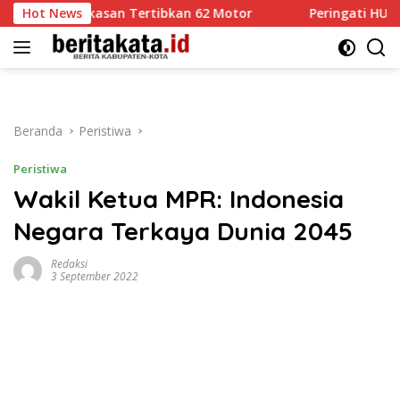
Langsung
mekasan Tertibkan 62 Motor
Hot News
Peringati HUT Ke-81 RI, Ko
ke
konten
Beranda
Peristiwa
Peristiwa
Wakil Ketua MPR: Indonesia
Negara Terkaya Dunia 2045
Redaksi
3 September 2022