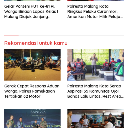
Gelar Porseni HUT ke-81 RI,
Polresta Malang Kota
Warga Binaan Lapas Kelas I
Ringkus Pelaku Curanmor,
Malang Diajak Junjung
Amankan Motor Milik Pelajar
Sportivitas dan Kekompakan
Asal Sumenep
Rekomendasi untuk kamu
Gerak Cepat Respons Aduan
Polresta Malang Kota Serap
Warga, Polres Pamekasan
Aspirasi 35 Komunitas Ojol:
Tertibkan 62 Motor
Bahas Lalu Lintas, Rest Area,
hingga SPKLU Gratis