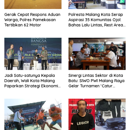
Gerak Cepat Respons Aduan
Polresta Malang Kota Serap
Warga, Polres Pamekasan
Aspirasi 35 Komunitas Ojol:
Tertibkan 62 Motor
Bahas Lalu Lintas, Rest Area,
hingga SPKLU Gratis
Jadi Satu-satunya Kepala
Sinergi Lintas Sektor di Kota
Daerah, Wali Kota Malang
Batu: SIWO PWI Malang Raya
Paparkan Strategi Ekonomi
Gelar Turnamen ‘Catur
Inklusif di Jakarta
Bahagia’ Dukung Pembinaan
Atlet