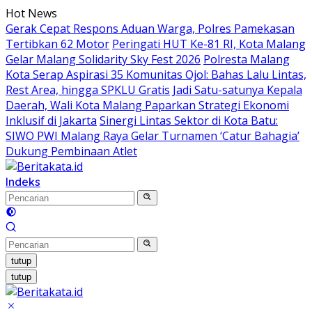
Langsung
Hot News
ke
Gerak Cepat Respons Aduan Warga, Polres Pamekasan
konten
Tertibkan 62 Motor
Peringati HUT Ke-81 RI, Kota Malang
Gelar Malang Solidarity Sky Fest 2026
Polresta Malang
Kota Serap Aspirasi 35 Komunitas Ojol: Bahas Lalu Lintas,
Rest Area, hingga SPKLU Gratis
Jadi Satu-satunya Kepala
Daerah, Wali Kota Malang Paparkan Strategi Ekonomi
Inklusif di Jakarta
Sinergi Lintas Sektor di Kota Batu:
SIWO PWI Malang Raya Gelar Turnamen ‘Catur Bahagia’
Dukung Pembinaan Atlet
Indeks
tutup
tutup