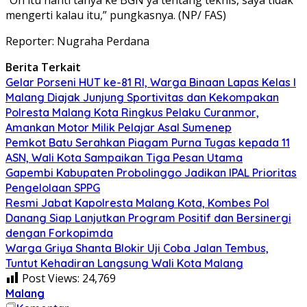
“Oh itu nanti tanya ke BGN ya tentang teknis, saya tidak
mengerti kalau itu,” pungkasnya. (NP/ FAS)
Reporter: Nugraha Perdana
Berita Terkait
Gelar Porseni HUT ke-81 RI, Warga Binaan Lapas Kelas I
Malang Diajak Junjung Sportivitas dan Kekompakan
Polresta Malang Kota Ringkus Pelaku Curanmor,
Amankan Motor Milik Pelajar Asal Sumenep
Pemkot Batu Serahkan Piagam Purna Tugas kepada 11
ASN, Wali Kota Sampaikan Tiga Pesan Utama
Gapembi Kabupaten Probolinggo Jadikan IPAL Prioritas
Pengelolaan SPPG
Resmi Jabat Kapolresta Malang Kota, Kombes Pol
Danang Siap Lanjutkan Program Positif dan Bersinergi
dengan Forkopimda
Warga Griya Shanta Blokir Uji Coba Jalan Tembus,
Tuntut Kehadiran Langsung Wali Kota Malang
Post Views:
24,769
Malang