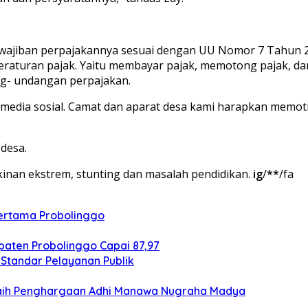
ajiban perpajakannya sesuai dengan UU Nomor 7 Tahun 202
eraturan pajak. Yaitu membayar pajak, memotong pajak, 
g- undangan perpajakan.
media sosial. Camat dan aparat desa kami harapkan memoti
 desa.
inan ekstrem, stunting dan masalah pendidikan.
ig
/
**
/fa
Pertama Probolinggo
aten Probolinggo Capai 87,97
Standar Pelayanan Publik
Raih Penghargaan Adhi Manawa Nugraha Madya