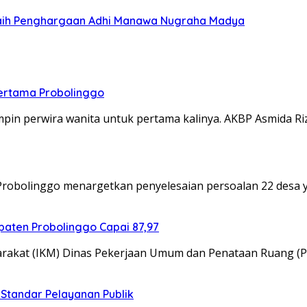
Raih Penghargaan Adhi Manawa Nugraha Madya
Pertama Probolinggo
in perwira wanita untuk pertama kalinya. AKBP Asmida Riz
obolinggo menargetkan penyelesaian persoalan 22 desa y
aten Probolinggo Capai 87,97
akat (IKM) Dinas Pekerjaan Umum dan Penataan Ruang (
Standar Pelayanan Publik