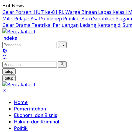
Langsung
Hot News
ke
Gelar Porseni HUT ke-81 RI, Warga Binaan Lapas Kelas I 
konten
Milik Pelajar Asal Sumenep
Pemkot Batu Serahkan Piagam
Gelar Drama Teatrikal Perjuangan
Ladang Kentang di Sum
Indeks
tutup
tutup
Home
Pemerintahan
Ekonomi dan Bisnis
Hukum dan Kriminal
Politik