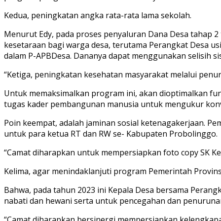
Kedua, peningkatan angka rata-rata lama sekolah.
Menurut Edy, pada proses penyaluran Dana Desa tahap 2
kesetaraan bagi warga desa, terutama Perangkat Desa us
dalam P-APBDesa. Dananya dapat menggunakan selisih s
“Ketiga, peningkatan kesehatan masyarakat melalui penuru
Untuk memaksimalkan program ini, akan dioptimalkan fungs
tugas kader pembangunan manusia untuk mengukur konverg
Poin keempat, adalah jaminan sosial ketenagakerjaan. P
untuk para ketua RT dan RW se- Kabupaten Probolinggo.
“Camat diharapkan untuk mempersiapkan foto copy SK Ketu
Kelima, agar menindaklanjuti program Pemerintah Provins
Bahwa, pada tahun 2023 ini Kepala Desa bersama Pera
nabati dan hewani serta untuk pencegahan dan penurunan
“Camat diharapkan bersinergi mempersiapkan kelengkapan