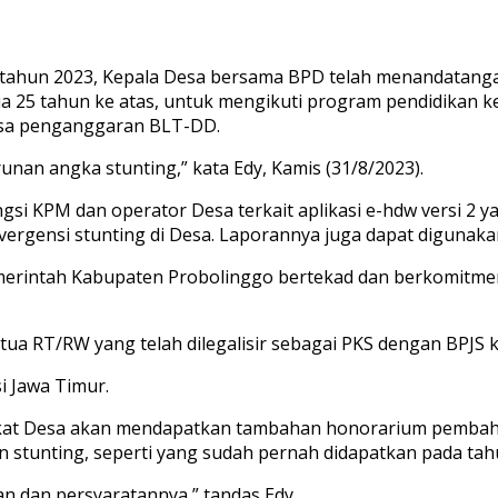
 tahun 2023, Kepala Desa bersama BPD telah menandatanga
ia 25 tahun ke atas, untuk mengikuti program pendidikan 
isa penganggaran BLT-DD.
nan angka stunting,” kata Edy, Kamis (31/8/2023).
i KPM dan operator Desa terkait aplikasi e-hdw versi 2 yan
ensi stunting di Desa. Laporannya juga dapat digunakan 
emerintah Kabupaten Probolinggo bertekad dan berkomitme
a RT/RW yang telah dilegalisir sebagai PKS dengan BPJS k
i Jawa Timur.
ngkat Desa akan mendapatkan tambahan honorarium pemb
 stunting, seperti yang sudah pernah didapatkan pada tah
 dan persyaratannya,” tandas Edy.