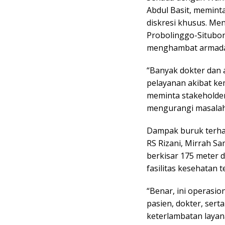
Abdul Basit, memin
diskresi khusus. Men
Probolinggo-Situbon
menghambat armada
“Banyak dokter dan
pelayanan akibat ke
meminta stakeholder
mengurangi masalah 
Dampak buruk terhad
RS Rizani, Mirrah S
berkisar 175 meter 
fasilitas kesehatan 
“Benar, ini operasio
pasien, dokter, sert
keterlambatan layan