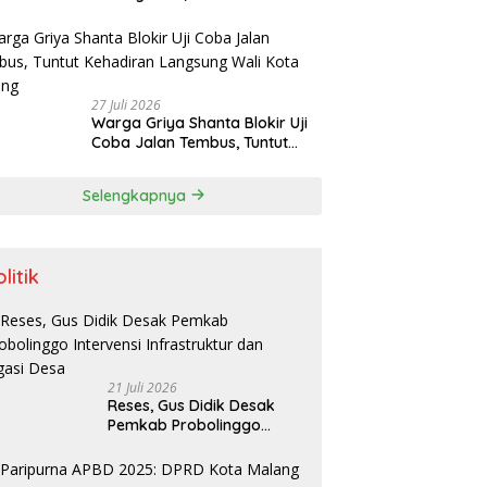
Danang Siap Lanjutkan
Program Positif dan Bersinergi
dengan Forkopimda
27 Juli 2026
Warga Griya Shanta Blokir Uji
Coba Jalan Tembus, Tuntut
Kehadiran Langsung Wali Kota
Malang
Selengkapnya
litik
21 Juli 2026
Reses, Gus Didik Desak
Pemkab Probolinggo
Intervensi Infrastruktur
dan Irigasi Desa