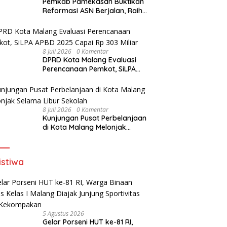
Pemkab Pamekasan Buktikan
Reformasi ASN Berjalan, Raih
Penghargaan Adhi Manawa
Nugraha Madya
8 Juli 2026
0 Komentar
DPRD Kota Malang Evaluasi
Perencanaan Pemkot, SiLPA
APBD 2025 Capai Rp 303 Miliar
8 Juli 2026
0 Komentar
Kunjungan Pusat Perbelanjaan
di Kota Malang Melonjak
Selama Libur Sekolah
istiwa
5 Agustus 2026
Gelar Porseni HUT ke-81 RI,