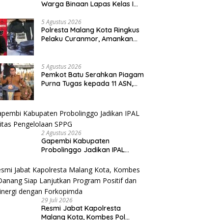
Warga Binaan Lapas Kelas I
Malang Diajak Junjung
Sportivitas dan Kekompakan
5 Agustus 2026
Polresta Malang Kota Ringkus
Pelaku Curanmor, Amankan
Motor Milik Pelajar Asal
Sumenep
5 Agustus 2026
Pemkot Batu Serahkan Piagam
Purna Tugas kepada 11 ASN,
Wali Kota Sampaikan Tiga
Pesan Utama
2 Agustus 2026
Gapembi Kabupaten
Probolinggo Jadikan IPAL
Prioritas Pengelolaan SPPG
29 Juli 2026
Resmi Jabat Kapolresta
Malang Kota, Kombes Pol