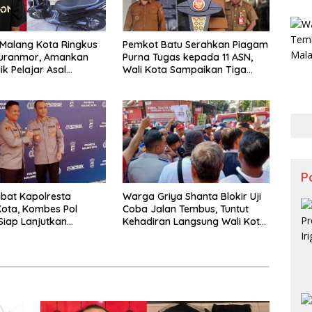
 Malang Kota Ringkus
Pemkot Batu Serahkan Piagam
Curanmor, Amankan
Purna Tugas kepada 11 ASN,
ik Pelajar Asal
Wali Kota Sampaikan Tiga
p
Pesan Utama
Po
bat Kapolresta
Warga Griya Shanta Blokir Uji
ota, Kombes Pol
Coba Jalan Tembus, Tuntut
iap Lanjutkan
Kehadiran Langsung Wali Kota
Positif dan Bersinergi
Malang
Forkopimda