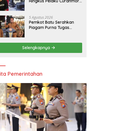
Ringkus Pelaku Curanmor,
Amankan Motor Milik
Pelajar Asal Sumenep
5 Agustus 2026
Pemkot Batu Serahkan
Piagam Purna Tugas
kepada 11 ASN, Wali Kota
Sampaikan Tiga Pesan
Utama
Selengkapnya
ita Pemerintahan