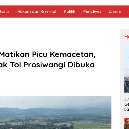
isnis
Hukum dan Kriminal
Politik
Peristiwa
Umum
H
Matikan Picu Kemacetan,
k Tol Prosiwangi Dibuka
5 
Ge
La
Sp