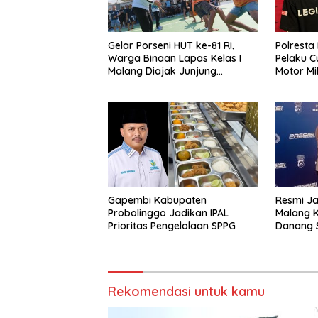
Gelar Porseni HUT ke-81 RI,
Polresta
Warga Binaan Lapas Kelas I
Pelaku 
Malang Diajak Junjung
Motor Mil
Sportivitas dan Kekompakan
Sumene
Resmi Ja
Gapembi Kabupaten
Malang K
Probolinggo Jadikan IPAL
Danang S
Prioritas Pengelolaan SPPG
Program 
dengan 
Rekomendasi untuk kamu