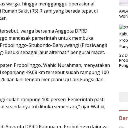
as warga, hingga mengganggu operasional
 Rumah Sakit (RS) Rizani yang berada tepat di
AKBP
Wani
tan.
tersebut, warga bersama Anggota DPRD
nggo mendesak pemerintah untuk membuka
 Probolinggo-Situbondo-Banyuwangi (Prosiwangi)
-Besuki sebagai jalur alternatif pengurai macet.
22 D
Prob
paten Probolinggo, Wahid Nurahman, menyatakan
Puny
l sepanjang 49,68 km tersebut sudah rampung 100
026 dan kini tengah menjalani Uji Laik Fungsi dan
angi sudah rampung 100 persen. Pemerintah pasti
at seandainya tol dibuka sementara,” ujar Wahid,
Ber
d, Anggota DPRD Kabupaten Probolinggo lainnya,