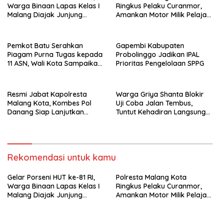
Warga Binaan Lapas Kelas I
Ringkus Pelaku Curanmor,
Malang Diajak Junjung
Amankan Motor Milik Pelajar
Sportivitas dan Kekompakan
Asal Sumenep
Pemkot Batu Serahkan
Gapembi Kabupaten
Piagam Purna Tugas kepada
Probolinggo Jadikan IPAL
11 ASN, Wali Kota Sampaikan
Prioritas Pengelolaan SPPG
Tiga Pesan Utama
Resmi Jabat Kapolresta
Warga Griya Shanta Blokir
Malang Kota, Kombes Pol
Uji Coba Jalan Tembus,
Danang Siap Lanjutkan
Tuntut Kehadiran Langsung
Program Positif dan
Wali Kota Malang
Bersinergi dengan
Forkopimda
Rekomendasi untuk kamu
Gelar Porseni HUT ke-81 RI,
Polresta Malang Kota
Warga Binaan Lapas Kelas I
Ringkus Pelaku Curanmor,
Malang Diajak Junjung
Amankan Motor Milik Pelajar
Sportivitas dan Kekompakan
Asal Sumenep