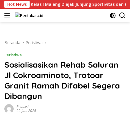
Langsung
an Lapas Kelas I Malang Diajak Junjung Sportivitas dan Kekomp
Hot News
ke
konten
Beranda
Peristiwa
Peristiwa
Sosialisasikan Rehab Saluran
Jl Cokroaminoto, Trotoar
Granit Ramah Difabel Segera
Dibangun
Redaksi
22 Juni 2026