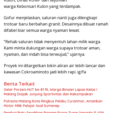
Kulon, Dinas KUMP dan sejumlah
warga Kebonsari Kulon yang terdampak.
Gofur menjelaskan, saluran nanti juga dilengkapi
trotoar baru berbahan granit. Desainnya dibuat ramah
difabel biar semua warga nyaman lewat.
“Rehab saluran tidak menyentuh lahan milik warga.
Kami minta dukungan warga supaya trotoar aman,
nyaman, dan indah bisa terwujud,” ujarnya.
Proyek ini ditargetkan bikin aliran air lebih lancar dan
kawasan Cokroaminoto jadi lebih rapi. ig/fa
Berita Terkait
Gelar Porseni HUT ke-81 RI, Warga Binaan Lapas Kelas I
Malang Diajak Junjung Sportivitas dan Kekompakan
Polresta Malang Kota Ringkus Pelaku Curanmor, Amankan
Motor Milik Pelajar Asal Sumenep
Pemkot Batu Serahkan Piagam Purna Tugas kepada 11 ASN,