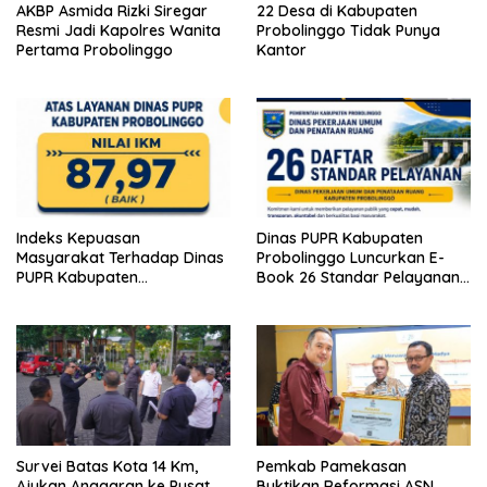
AKBP Asmida Rizki Siregar
22 Desa di Kabupaten
Resmi Jadi Kapolres Wanita
Probolinggo Tidak Punya
Pertama Probolinggo
Kantor
Indeks Kepuasan
Dinas PUPR Kabupaten
Masyarakat Terhadap Dinas
Probolinggo Luncurkan E-
PUPR Kabupaten
Book 26 Standar Pelayanan
Probolinggo Capai 87,97
Publik
Survei Batas Kota 14 Km,
Pemkab Pamekasan
Ajukan Anggaran ke Pusat
Buktikan Reformasi ASN