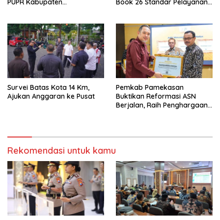
PUPR Kabupaten
Book 26 Standar Pelayanan
Probolinggo Capai 87,97
Publik
Survei Batas Kota 14 Km,
Pemkab Pamekasan
Ajukan Anggaran ke Pusat
Buktikan Reformasi ASN
Berjalan, Raih Penghargaan
Adhi Manawa Nugraha
Madya
Rekomendasi untuk kamu