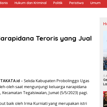
isnis
Hukum dan Kriminal
Politik
Peristiwa
Umum
H
Narapidana Teroris yang Jual
5 
Ge
ITAKATA
.
id
– Sekda Kabupaten Probolinggo Ugas
La
eh-oleh saat mengunjungi keluarga narapidana
Sp
s, Kecamatan Tegalsiwalan, Jumat (5/5/2023) pagi.
ut baik oleh Irma Kurniati yang merupakan istri