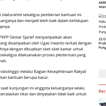
AKBP
Wani
silaturahmi sekaligus pemberian bantuan ini
uarganya dan menjadi lebih baik dalam kehidupan
apnya.
PKPP Oemar Sjarief menyampaikan akan
22 D
yang disampaikan oleh Ugas Irwanto terkait dengan
Prob
Puny
hnya dengan dibuatkan sket-sket kamar untuk
r sekaligus dilaksanakan proses plesterisasi yang
anah.
Probolinggo melalui Bagian Kesejahteraan Rakyat
kan bantuan berupa kasur.
 saat kunjungan ini anggota keluarganya selalu
Ber
a beralaskan tikar dan dinyatakan tidak baik untuk