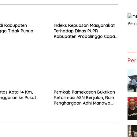
di Kabupaten
Indeks Kepuasan Masyarakat
ggo Tidak Punya
Terhadap Dinas PUPR
Kabupaten Probolinggo Capai
87,97
Per
atas Kota 14 Km,
Pemkab Pamekasan Buktikan
nggaran ke Pusat
Reformasi ASN Berjalan, Raih
Penghargaan Adhi Manawa
Nugraha Madya