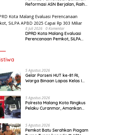
Reformasi ASN Berjalan, Raih
Penghargaan Adhi Manawa
Nugraha Madya
8 Juli 2026
0 Komentar
DPRD Kota Malang Evaluasi
Perencanaan Pemkot, SiLPA
APBD 2025 Capai Rp 303 Miliar
istiwa
5 Agustus 2026
Gelar Porseni HUT ke-81 RI,
Warga Binaan Lapas Kelas I
Malang Diajak Junjung
Sportivitas dan Kekompakan
5 Agustus 2026
Polresta Malang Kota Ringkus
Pelaku Curanmor, Amankan
Motor Milik Pelajar Asal
Sumenep
5 Agustus 2026
Pemkot Batu Serahkan Piagam