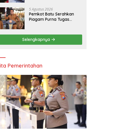
Pelajar Asal Sumenep
5 Agustus 2026
Pemkot Batu Serahkan
Piagam Purna Tugas
kepada 11 ASN, Wali Kota
Sampaikan Tiga Pesan
Utama
Selengkapnya
ita Pemerintahan