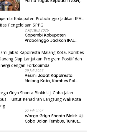
Purna Tugas kepada 11 ASN,
Wali Kota Sampaikan Tiga
Pesan Utama
2 Agustus 2026
Gapembi Kabupaten
Probolinggo Jadikan IPAL
Prioritas Pengelolaan SPPG
29 Juli 2026
Resmi Jabat Kapolresta
Malang Kota, Kombes Pol
Danang Siap Lanjutkan
Program Positif dan Bersinergi
dengan Forkopimda
27 Juli 2026
Warga Griya Shanta Blokir Uji
Coba Jalan Tembus, Tuntut
Kehadiran Langsung Wali Kota
Malang