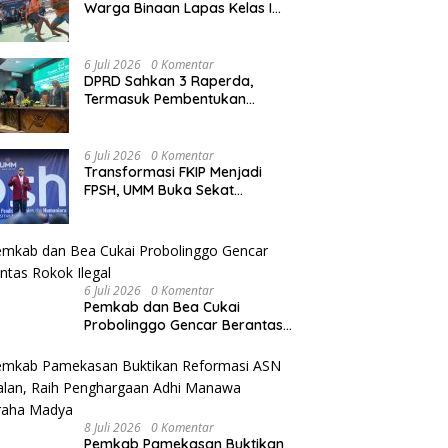
Warga Binaan Lapas Kelas I
Malang Diajak Junjung
Sportivitas dan Kekompakan
6 Juli 2026
0 Komentar
DPRD Sahkan 3 Raperda,
Termasuk Pembentukan
Bapenda
6 Juli 2026
0 Komentar
Transformasi FKIP Menjadi
FPSH, UMM Buka Sekat
Keilmuan dan Siapkan Prodi
Baru
6 Juli 2026
0 Komentar
Pemkab dan Bea Cukai
Probolinggo Gencar Berantas
Rokok Ilegal
8 Juli 2026
0 Komentar
Pemkab Pamekasan Buktikan