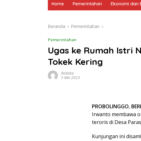
Home
Pemerintahan
Ekonomi dan B
Beranda
Pemerintahan
Pemerintahan
Ugas ke Rumah Istri 
Tokek Kering
Redaksi
5 Mei 2023
PROBOLINGGO
,
BER
Irwanto membawa ol
teroris di Desa Para
Kunjungan ini disamb