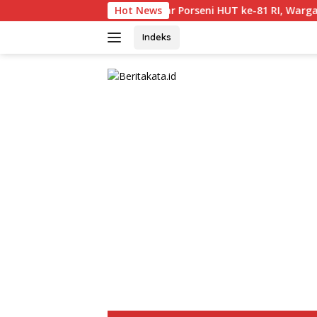
Langsung
Gelar Porseni HUT ke-81 RI, Warga Binaan Lap
Hot News
ke
konten
Indeks
tutup