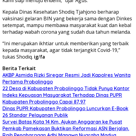
Kami siap menuju endemi,” ujar Agus.
Kepala Dinas Kesehatan Shodiq Tjahjono berharap
vaksinasi gelaran BIN yang bekerja sama dengan Dinkes
setempat, mampu membawa masyarakat kuat dan kebal
terhadap wabah corona yang sudah dua tahun melanda.
“Ini merupakan ikhtiar untuk memberikan yang terbaik
kepada masyarakat, agar tidak terjangkit Covid-19,”
tukas Shodiq.
ig
/
fa
Berita Terkait
AKBP Asmida Rizki Siregar Resmi Jadi Kapolres Wanita
Pertama Probolinggo
22 Desa di Kabupaten Probolinggo Tidak Punya Kantor
Indeks Kepuasan Masyarakat Terhadap Dinas PUPR
Kabupaten Probolinggo Capai 87,97
Dinas PUPR Kabupaten Probolinggo Luncurkan E-Book
26 Standar Pelayanan Publik
Survei Batas Kota 14 Km, Ajukan Anggaran ke Pusat
Pemkab Pamekasan Buktikan Reformasi ASN Berjalan,
Raih Penghargaan Adhi Manawa Nugraha Madya