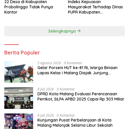
22 Desa di Kabupaten
Indeks Kepuasan
Probolinggo Tidak Punya
Masyarakat Terhadap Dinas
Kantor
PUPR Kabupaten
Probolinggo Capai 87,97
Selengkapnya
Berita Populer
5 Agustus 2026
0 Komentar
Gelar Porseni HUT ke-81 RI, Warga Binaan
Lapas Kelas I Malang Diajak Junjung
Sportivitas dan Kekompakan
8 Juli 2026
0 Komentar
DPRD Kota Malang Evaluasi Perencanaan
Pemkot, SiLPA APBD 2025 Capai Rp 303 Miliar
8 Juli 2026
0 Komentar
Kunjungan Pusat Perbelanjaan di Kota
Malang Melonjak Selama Libur Sekolah