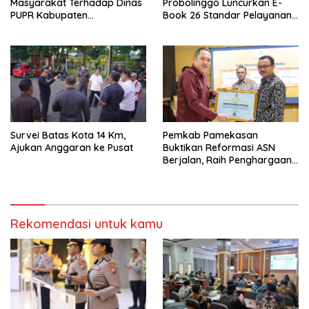
Masyarakat Terhadap Dinas
Probolinggo Luncurkan E-
PUPR Kabupaten
Book 26 Standar Pelayanan
Probolinggo Capai 87,97
Publik
Survei Batas Kota 14 Km,
Pemkab Pamekasan
Ajukan Anggaran ke Pusat
Buktikan Reformasi ASN
Berjalan, Raih Penghargaan
Adhi Manawa Nugraha
Madya
Rekomendasi untuk kamu