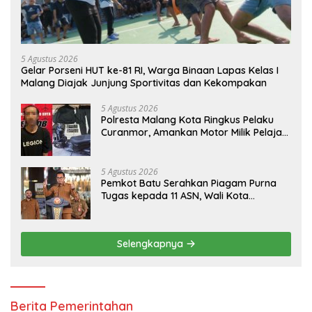
5 Agustus 2026
Gelar Porseni HUT ke-81 RI, Warga Binaan Lapas Kelas I
Malang Diajak Junjung Sportivitas dan Kekompakan
5 Agustus 2026
Polresta Malang Kota Ringkus Pelaku
Curanmor, Amankan Motor Milik Pelajar
Asal Sumenep
5 Agustus 2026
Pemkot Batu Serahkan Piagam Purna
Tugas kepada 11 ASN, Wali Kota
Sampaikan Tiga Pesan Utama
Selengkapnya
Berita Pemerintahan