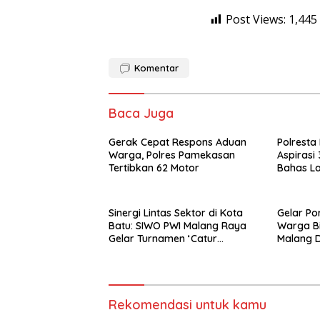
Post Views:
1,445
Komentar
Baca Juga
Gerak Cepat Respons Aduan
Polresta
Warga, Polres Pamekasan
Aspirasi
Tertibkan 62 Motor
Bahas Lal
hingga S
Sinergi Lintas Sektor di Kota
Gelar Por
Batu: SIWO PWI Malang Raya
Warga Bi
Gelar Turnamen ‘Catur
Malang D
Bahagia’ Dukung Pembinaan
Sportiv
Atlet
Rekomendasi untuk kamu