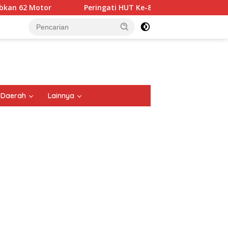
Peringati HUT Ke-81 RI, Kota Malang Gelar Malang Solid
tutup
Daerah
Lainnya