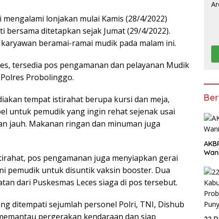
i mengalami lonjakan mulai Kamis (28/4/2022)
uti bersama ditetapkan sejak Jumat (29/4/2022).
 karyawan beramai-ramai mudik pada malam ini.
eces, tersedia pos pengamanan dan pelayanan Mudik
Polres Probolinggo.
Ber
iakan tempat istirahat berupa kursi dan meja,
el untuk pemudik yang ingin rehat sejenak usai
n jauh. Makanan ringan dan minuman juga
AKBP
Wani
tirahat, pos pengamanan juga menyiapkan gerai
ni pemudik untuk disuntik vaksin booster. Dua
tan dari Puskesmas Leces siaga di pos tersebut.
ang ditempati sejumlah personel Polri, TNI, Dishub
 memantau pergerakan kendaraan dan siap