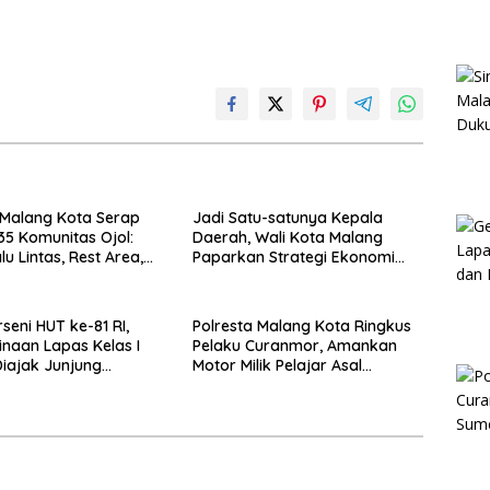
 Malang Kota Serap
Jadi Satu-satunya Kepala
 35 Komunitas Ojol:
Daerah, Wali Kota Malang
u Lintas, Rest Area,
Paparkan Strategi Ekonomi
PKLU Gratis
Inklusif di Jakarta
seni HUT ke-81 RI,
Polresta Malang Kota Ringkus
naan Lapas Kelas I
Pelaku Curanmor, Amankan
iajak Junjung
Motor Milik Pelajar Asal
itas dan Kekompakan
Sumenep