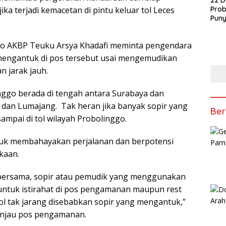
22 D
jika terjadi kemacetan di pintu keluar tol Leces
Prob
Puny
go AKBP Teuku Arsya Khadafi meminta pengendara
a mengantuk di pos tersebut usai mengemudikan
n jarak jauh.
inggo berada di tengah antara Surabaya dan
dan Lumajang. Tak heran jika banyak sopir yang
Ber
ampai di tol wilayah Probolinggo.
uk membahayakan perjalanan dan berpotensi
kaan.
bersama, sopir atau pemudik yang menggunakan
a untuk istirahat di pos pengamanan maupun rest
tol tak jarang disebabkan sopir yang mengantuk,”
ninjau pos pengamanan.