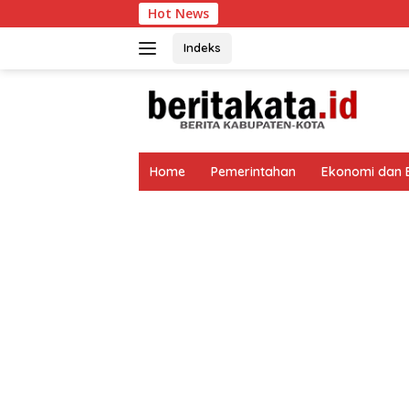
Langsung
Hot News
Gerak Cepat
ke
konten
Indeks
tutup
Home
Pemerintahan
Ekonomi dan B