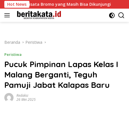
Langsung
si Wisata Bromo yang Masih Bisa Dikunjungi
Hot News
Dampak PKK
ke
konten
Beranda
Peristiwa
Peristiwa
Pucuk Pimpinan Lapas Kelas I
Malang Berganti, Teguh
Pamuji Jabat Kalapas Baru
Redaksi
26 Mei 2025