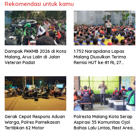
Rekomendasi untuk kamu
Dampak PKKMB 2026 di Kota
1.752 Narapidana Lapas
Malang, Arus Lalin di Jalan
Malang Diusulkan Terima
Veteran Padat
Remisi HUT ke-81 RI, 27
Orang Berpeluang Bebas
Langsung
Gerak Cepat Respons Aduan
Polresta Malang Kota Serap
Warga, Polres Pamekasan
Aspirasi 35 Komunitas Ojol:
Tertibkan 62 Motor
Bahas Lalu Lintas, Rest Area,
hingga SPKLU Gratis