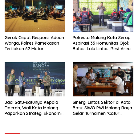
Gerak Cepat Respons Aduan
Polresta Malang Kota Serap
Warga, Polres Pamekasan
Aspirasi 35 Komunitas Ojol:
Tertibkan 62 Motor
Bahas Lalu Lintas, Rest Area,
hingga SPKLU Gratis
Jadi Satu-satunya Kepala
Sinergi Lintas Sektor di Kota
Daerah, Wali Kota Malang
Batu: SIWO PWI Malang Raya
Paparkan Strategi Ekonomi
Gelar Turnamen ‘Catur
Inklusif di Jakarta
Bahagia’ Dukung Pembinaan
Atlet