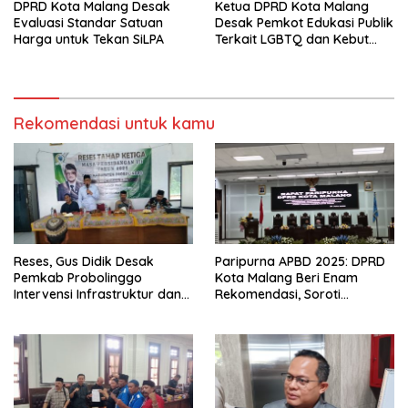
DPRD Kota Malang Desak
Ketua DPRD Kota Malang
Evaluasi Standar Satuan
Desak Pemkot Edukasi Publik
Harga untuk Tekan SiLPA
Terkait LGBTQ dan Kebut
Perda HIV/AIDS
Rekomendasi untuk kamu
Reses, Gus Didik Desak
Paripurna APBD 2025: DPRD
Pemkab Probolinggo
Kota Malang Beri Enam
Intervensi Infrastruktur dan
Rekomendasi, Soroti
Irigasi Desa
Persentase Belanja Modal