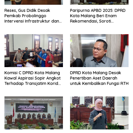
Reses, Gus Didik Desak
Paripurna APBD 2025: DPRD
Pemkab Probolinggo
Kota Malang Beri Enam
Intervensi Infrastruktur dan
Rekomendasi, Soroti
Irigasi Desa
Persentase Belanja Modal
Komisi C DPRD Kota Malang
DPRD Kota Malang Desak
Kawal Aspirasi Sopir Angkot
Penertiban Aset Daerah
Terhadap Transjatim Koridor
untuk Kembalikan Fungsi RTH
II ke Pemprov Jatim