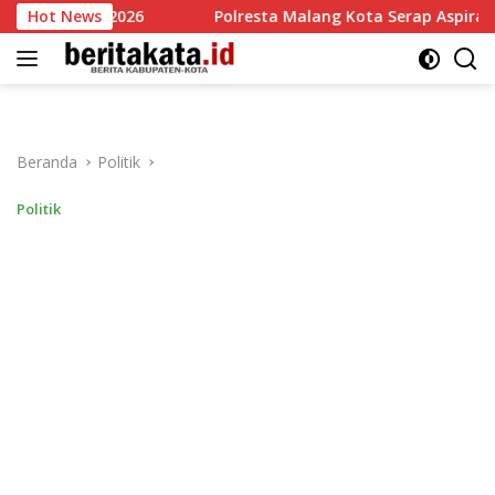
Langsung
26
Hot News
Polresta Malang Kota Serap Aspirasi 35 Komunitas Ojo
ke
konten
Beranda
Politik
Politik