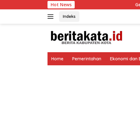
Langsung
Hot News
Gerak Cepat Respons Ad
ke
konten
Indeks
tutup
Home
Pemerintahan
Ekonomi dan B