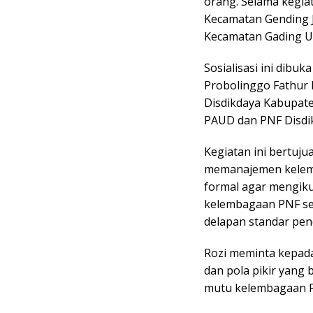
orang. Selama kegia
Kecamatan Gending 
Kecamatan Gading Uu
Sosialisasi ini dibu
Probolinggo Fathur 
Disdikdaya Kabupate
PAUD dan PNF Disdi
Kegiatan ini bertuj
memanajemen kelem
formal agar mengik
kelembagaan PNF se
delapan standar pend
Rozi meminta kepad
dan pola pikir yan
mutu kelembagaan P