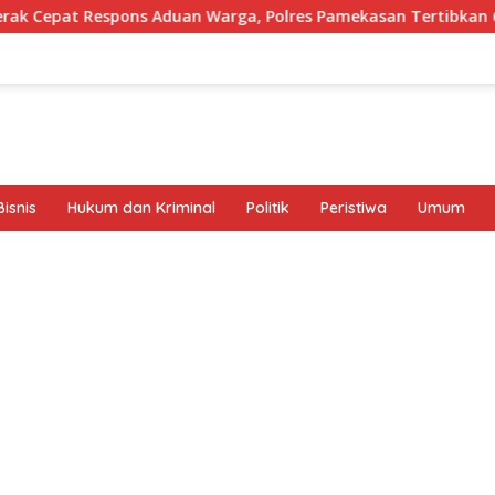
uan Warga, Polres Pamekasan Tertibkan 62 Motor
Perin
isnis
Hukum dan Kriminal
Politik
Peristiwa
Umum