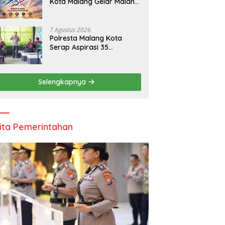
Kota Malang Gelar Malang
Solidarity Sky Fest 2026
7 Agustus 2026
Polresta Malang Kota
Serap Aspirasi 35
Komunitas Ojol: Bahas
Lalu Lintas, Rest Area,
hingga SPKLU Gratis
Selengkapnya
ita Pemerintahan