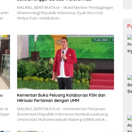
MALANG, BERITAKATA.id – Wakil Menteri Perdagangan
antri
(Wamendag) Republik Indonesia, Dyah Roro Esti
ar
Widya Putri, melakukan…
Po
gu
Kementan Buka Peluang Kolaborasi PSN dan
Hilirisasi Pertanian dengan UMM
an di
MALANG, BERITAKATA.id – Kementerian Pertanian
elajar
(Kementan) Republik Indonesia membuka peluang
Universitas Muhammadiyah Malang (UMM) untuk…