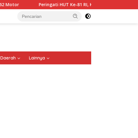
gati HUT Ke-81 RI, Kota Malang Gelar Malang Solidarity Sky Fes
tutup
Daerah
Lainnya