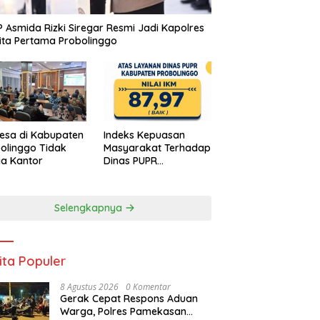
 Asmida Rizki Siregar Resmi Jadi Kapolres
ta Pertama Probolinggo
esa di Kabupaten
Indeks Kepuasan
olinggo Tidak
Masyarakat Terhadap
a Kantor
Dinas PUPR
Kabupaten
Probolinggo Capai
87,97
Selengkapnya
ita Populer
8 Agustus 2026
0 Komentar
Gerak Cepat Respons Aduan
Warga, Polres Pamekasan