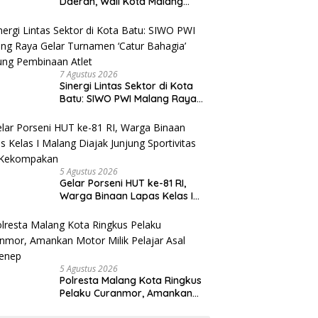
Daerah, Wali Kota Malang
Paparkan Strategi Ekonomi
Inklusif di Jakarta
7 Agustus 2026
Sinergi Lintas Sektor di Kota
Batu: SIWO PWI Malang Raya
Gelar Turnamen ‘Catur
Bahagia’ Dukung Pembinaan
Atlet
5 Agustus 2026
Gelar Porseni HUT ke-81 RI,
Warga Binaan Lapas Kelas I
Malang Diajak Junjung
Sportivitas dan Kekompakan
5 Agustus 2026
Polresta Malang Kota Ringkus
Pelaku Curanmor, Amankan
Motor Milik Pelajar Asal