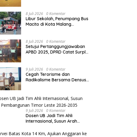
Tertibkan 62 Motor
8 Juli 2026
0 Komentar
Libur Sekolah, Penumpang Bus
Macito di Kota Malang
Meningkat
8 Juli 2026
0 Komentar
Setujui Pertanggungjawaban
APBD 2025, DPRD Catat Surplus
Rp17,6 Miliar
9 Juli 2026
0 Komentar
Cegah Terorisme dan
Radikalisme Bersama Densus
88, Wali Kota Surabaya Terima
Penghargaan dari Kapolri
9 Juli 2026
0 Komentar
Dosen UB Jadi Tim Ahli
Internasional, Susun Arah
Pembangunan Timor Leste
2026-2035