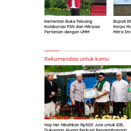
Kementan Buka Peluang
Bupati K
Kolaborasi PSN dan Hilirisasi
Korps Mu
Pertanian dengan UMM
Mitra St
Gerbang
Rekomendasi untuk kamu
Haji Her Hibahkan Rp500 Juta untuk IDB,
Dukungan Alumni Perkuat Pengembangan