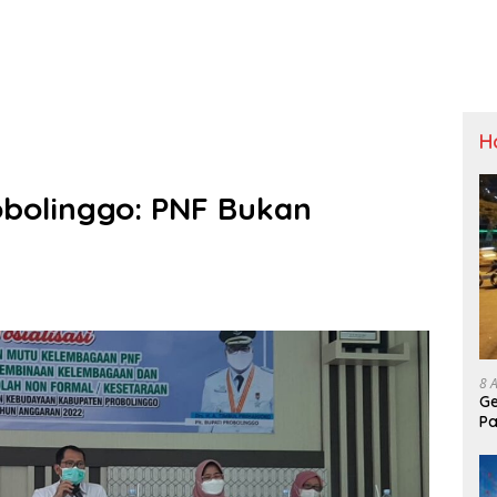
H
obolinggo: PNF Bukan
8 
Ge
Pa