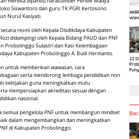
tan mereka dipandu narasumber Penilik Madya
Joko Siswantoro dan guru TK PGRI Kertosono
AKBP
n Nurul Kasiyati.
Wani
ka secara resmi oleh Kepala Disdikdaya Kabupaten
Rozi didampingi oleh Kepala Bidang PAUD dan PNF
n Probolinggo Sulastri dan Kasi Kelembagaan
kdaya Kabupaten Probolinggo A. Budi Hermanto.
22 D
Prob
uan untuk memberikan wawasan, cara
Puny
bagaan serta mendorong lembaga pendidikan non
uti kebijakan guna meningkatkan mutu
rta mempersiapkan akreditasi sesuai dengan
idikan nasional.
a semua pengelola PNF untuk membangun mindset
Ber
g baik dalam mengembangkan dan meningkatkan
NF di Kabupaten Probolinggo.