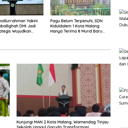
holilurrahman Yakini
Pagu Belum Terpenuhi, SDN
ballighah DMI Jadi
Kiduldalem 1 Kota Malang
rategis Wujudkan
Hanya Terima 8 Murid Baru
 Salam di Pamekasan
Kelas 1
Kunjungi MAN 2 Kota Malang, Wamendag Tinjau
Sekolah Unggul Garuda Transformasi