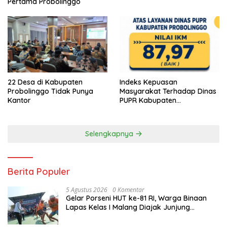
Pertama Probolinggo
22 Desa di Kabupaten
Indeks Kepuasan
Probolinggo Tidak Punya
Masyarakat Terhadap Dinas
Kantor
PUPR Kabupaten
Probolinggo Capai 87,97
Selengkapnya
Berita Populer
5 Agustus 2026
0 Komentar
Gelar Porseni HUT ke-81 RI, Warga Binaan
Lapas Kelas I Malang Diajak Junjung
Sportivitas dan Kekompakan