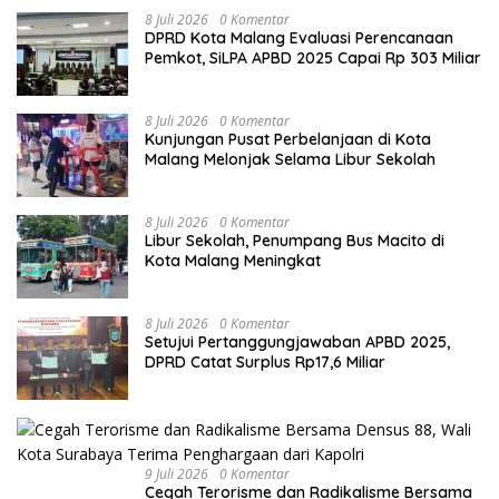
8 Juli 2026
0 Komentar
DPRD Kota Malang Evaluasi Perencanaan
Pemkot, SiLPA APBD 2025 Capai Rp 303 Miliar
8 Juli 2026
0 Komentar
Kunjungan Pusat Perbelanjaan di Kota
Malang Melonjak Selama Libur Sekolah
8 Juli 2026
0 Komentar
Libur Sekolah, Penumpang Bus Macito di
Kota Malang Meningkat
8 Juli 2026
0 Komentar
Setujui Pertanggungjawaban APBD 2025,
DPRD Catat Surplus Rp17,6 Miliar
9 Juli 2026
0 Komentar
Cegah Terorisme dan Radikalisme Bersama