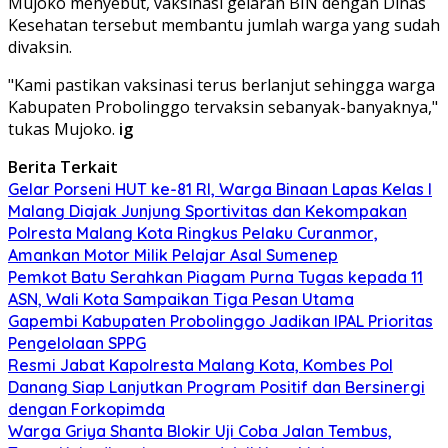
Mujoko menyebut, vaksinasi gelaran BIN dengan Dinas
Kesehatan tersebut membantu jumlah warga yang sudah
divaksin.
"Kami pastikan vaksinasi terus berlanjut sehingga warga
Kabupaten Probolinggo tervaksin sebanyak-banyaknya,"
tukas Mujoko.
ig
Berita Terkait
Gelar Porseni HUT ke-81 RI, Warga Binaan Lapas Kelas I
Malang Diajak Junjung Sportivitas dan Kekompakan
Polresta Malang Kota Ringkus Pelaku Curanmor,
Amankan Motor Milik Pelajar Asal Sumenep
Pemkot Batu Serahkan Piagam Purna Tugas kepada 11
ASN, Wali Kota Sampaikan Tiga Pesan Utama
Gapembi Kabupaten Probolinggo Jadikan IPAL Prioritas
Pengelolaan SPPG
Resmi Jabat Kapolresta Malang Kota, Kombes Pol
Danang Siap Lanjutkan Program Positif dan Bersinergi
dengan Forkopimda
Warga Griya Shanta Blokir Uji Coba Jalan Tembus,