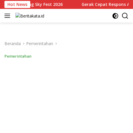
Langsung
Malang Sky Fest 2026
Hot News
Gerak Cepat Respons Aduan Warg
ke
konten
Beranda
Pemerintahan
Pemerintahan