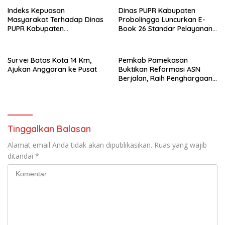
Indeks Kepuasan
Dinas PUPR Kabupaten
Masyarakat Terhadap Dinas
Probolinggo Luncurkan E-
PUPR Kabupaten
Book 26 Standar Pelayanan
Probolinggo Capai 87,97
Publik
Survei Batas Kota 14 Km,
Pemkab Pamekasan
Ajukan Anggaran ke Pusat
Buktikan Reformasi ASN
Berjalan, Raih Penghargaan
Adhi Manawa Nugraha
Madya
Tinggalkan Balasan
Alamat email Anda tidak akan dipublikasikan.
Ruas yang wajib
ditandai
*