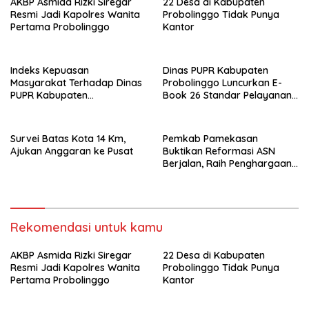
AKBP Asmida Rizki Siregar
22 Desa di Kabupaten
Resmi Jadi Kapolres Wanita
Probolinggo Tidak Punya
Pertama Probolinggo
Kantor
Indeks Kepuasan
Dinas PUPR Kabupaten
Masyarakat Terhadap Dinas
Probolinggo Luncurkan E-
PUPR Kabupaten
Book 26 Standar Pelayanan
Probolinggo Capai 87,97
Publik
Survei Batas Kota 14 Km,
Pemkab Pamekasan
Ajukan Anggaran ke Pusat
Buktikan Reformasi ASN
Berjalan, Raih Penghargaan
Adhi Manawa Nugraha
Madya
Rekomendasi untuk kamu
AKBP Asmida Rizki Siregar
22 Desa di Kabupaten
Resmi Jadi Kapolres Wanita
Probolinggo Tidak Punya
Pertama Probolinggo
Kantor