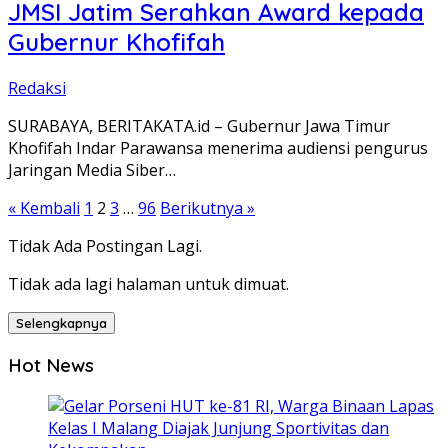
JMSI Jatim Serahkan Award kepada
Gubernur Khofifah
Redaksi
SURABAYA, BERITAKATA.id – Gubernur Jawa Timur
Khofifah Indar Parawansa menerima audiensi pengurus
Jaringan Media Siber…
Paginasi
« Kembali
1
2
3
…
96
Berikutnya »
pos
Tidak Ada Postingan Lagi.
Tidak ada lagi halaman untuk dimuat.
Selengkapnya
Hot News