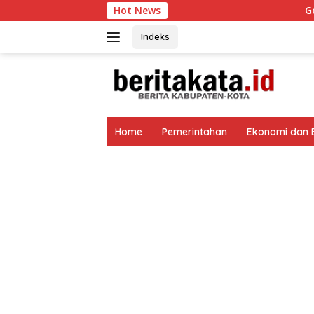
Langsung
Hot News
Gelar Porseni HUT k
ke
konten
Indeks
tutup
Home
Pemerintahan
Ekonomi dan B