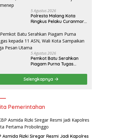
5 Agustus 2026
Polresta Malang Kota
Ringkus Pelaku Curanmor,
Amankan Motor Milik
Pelajar Asal Sumenep
5 Agustus 2026
Pemkot Batu Serahkan
Piagam Purna Tugas
kepada 11 ASN, Wali Kota
Sampaikan Tiga Pesan
Selengkapnya
Utama
ita Pemerintahan
 Asmida Rizki Siregar Resmi Jadi Kapolres