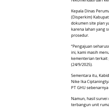
Kepala Dinas Perum
(Disperkim) Kabupat
dokumen site plan 
karena lahan yang s
prosedur.
“Pengajuan seharus
ini, kami masih me
kementerian terkait
(24/9/2025).
Sementara itu, Kab
Nike Ika Ciptaning
PT GHU sebenarnya 
Namun, hasil survei
terbangun unit rum