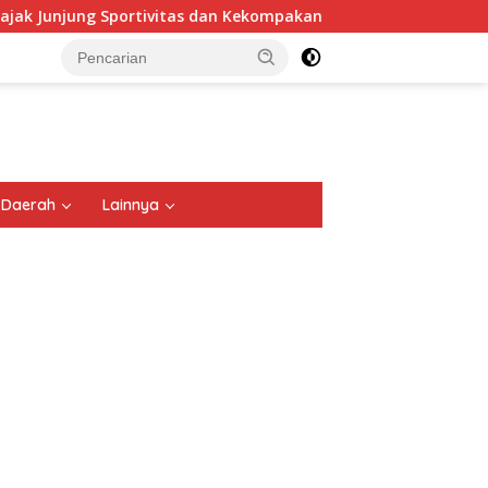
rtivitas dan Kekompakan
Polresta Malang Kota Ringkus
tutup
Daerah
Lainnya