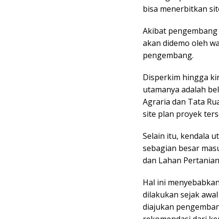
bisa menerbitkan sit
Akibat pengembang 
akan didemo oleh w
pengembang.
Disperkim hingga ki
utamanya adalah bel
Agraria dan Tata Ru
site plan proyek ters
Selain itu, kendala 
sebagian besar masu
dan Lahan Pertanian
Hal ini menyebabkan
dilakukan sejak awa
diajukan pengemban
rekomendasi dari kem