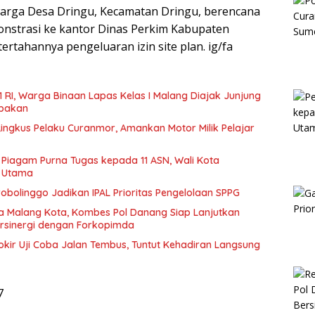
warga Desa Dringu, Kecamatan Dringu, berencana
nstrasi ke kantor Dinas Perkim Kabupaten
tertahannya pengeluaran izin site plan. ig/fa
1 RI, Warga Binaan Lapas Kelas I Malang Diajak Junjung
mpakan
Ringkus Pelaku Curanmor, Amankan Motor Milik Pelajar
Piagam Purna Tugas kepada 11 ASN, Wali Kota
n Utama
bolinggo Jadikan IPAL Prioritas Pengelolaan SPPG
a Malang Kota, Kombes Pol Danang Siap Lanjutkan
ersinergi dengan Forkopimda
okir Uji Coba Jalan Tembus, Tuntut Kehadiran Langsung
7