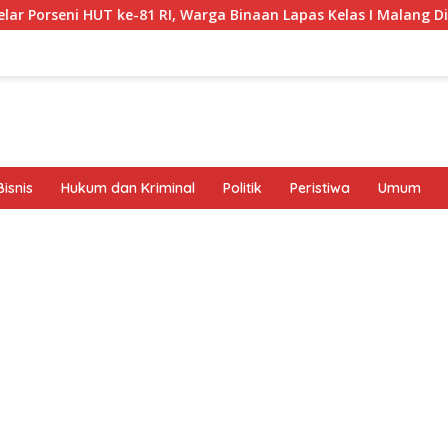
e-81 RI, Warga Binaan Lapas Kelas I Malang Diajak Junjung Spo
isnis
Hukum dan Kriminal
Politik
Peristiwa
Umum