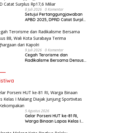
8 Juli 2026
0 Komentar
Setujui Pertanggungjawaban
APBD 2025, DPRD Catat Surplus
Rp17,6 Miliar
9 Juli 2026
0 Komentar
Cegah Terorisme dan
Radikalisme Bersama Densus
88, Wali Kota Surabaya Terima
Penghargaan dari Kapolri
istiwa
5 Agustus 2026
Gelar Porseni HUT ke-81 RI,
Warga Binaan Lapas Kelas I
Malang Diajak Junjung
Sportivitas dan Kekompakan