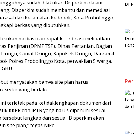
sungguhnya sudah dilakukan Disperkim dalam
ng. Disperkim sudah membantu dan memediasi
rasal dari Kecamatan Kedopok, Kota Probolinggo,
ngkapi berkas yang dibutuhkan.
akukan mediasi dan rapat koordinasi melibatkan
as Perijinan (DPMPTSP), Dinas Pertanian, Bagian
Dringu, Camat Dringu, Kapolsek Dringu, Danramil
pok Polres Probolinggo Kota, perwakilan 5 warga,
 GHU.
Per
sebut menyatakan bahwa site plan harus
prosedur yang berlaku.
 ini terletak pada ketidaklengkapan dokumen dari
uk KKPR dan IPTR yang harus dipenuhi sesuai
n tersebut lengkap dan sesuai, Disperkim akan
n site plan,” tegas Nike.