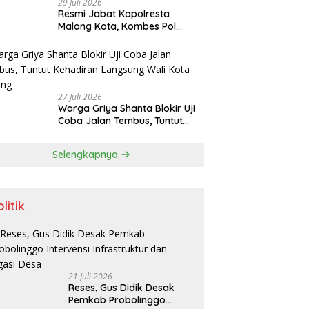
29 Juli 2026
Resmi Jabat Kapolresta
Malang Kota, Kombes Pol
Danang Siap Lanjutkan
Program Positif dan Bersinergi
dengan Forkopimda
27 Juli 2026
Warga Griya Shanta Blokir Uji
Coba Jalan Tembus, Tuntut
Kehadiran Langsung Wali Kota
Malang
Selengkapnya
litik
21 Juli 2026
Reses, Gus Didik Desak
Pemkab Probolinggo