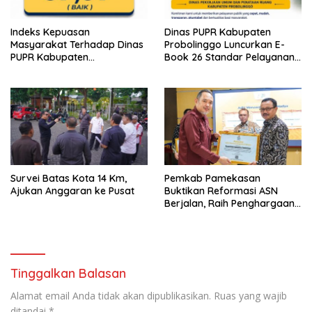
Indeks Kepuasan
Dinas PUPR Kabupaten
Masyarakat Terhadap Dinas
Probolinggo Luncurkan E-
PUPR Kabupaten
Book 26 Standar Pelayanan
Probolinggo Capai 87,97
Publik
Survei Batas Kota 14 Km,
Pemkab Pamekasan
Ajukan Anggaran ke Pusat
Buktikan Reformasi ASN
Berjalan, Raih Penghargaan
Adhi Manawa Nugraha
Madya
Tinggalkan Balasan
Alamat email Anda tidak akan dipublikasikan.
Ruas yang wajib
ditandai
*