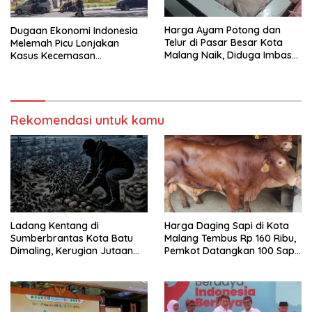
Harga Ayam Potong dan
Dugaan Ekonomi Indonesia
Telur di Pasar Besar Kota
Melemah Picu Lonjakan
Malang Naik, Diduga Imbas
Kasus Kecemasan
Berjalannya Kembali
Masyarakat
Program MBG
Rekomendasi untuk kamu
Ladang Kentang di
Harga Daging Sapi di Kota
Sumberbrantas Kota Batu
Malang Tembus Rp 160 Ribu,
Dimaling, Kerugian Jutaan
Pemkot Datangkan 100 Sapi
Rupiah
Impor Australia