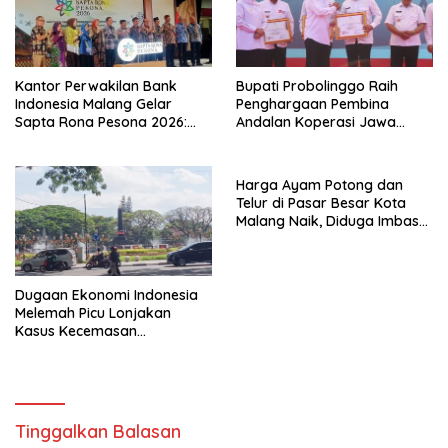
Kantor Perwakilan Bank
Bupati Probolinggo Raih
Indonesia Malang Gelar
Penghargaan Pembina
Sapta Rona Pesona 2026:
Andalan Koperasi Jawa
Akselerasi Ekonomi Inklusif
Timur
dan Digitalisasi UMKM
Harga Ayam Potong dan
Telur di Pasar Besar Kota
Malang Naik, Diduga Imbas
Berjalannya Kembali
Program MBG
Dugaan Ekonomi Indonesia
Melemah Picu Lonjakan
Kasus Kecemasan
Masyarakat
Tinggalkan Balasan