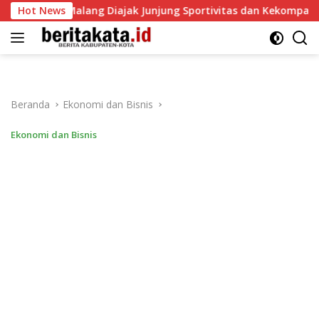
Langsung
las I Malang Diajak Junjung Sportivitas dan Kekompakan
Hot News
ke
konten
Beranda
Ekonomi dan Bisnis
Ekonomi dan Bisnis