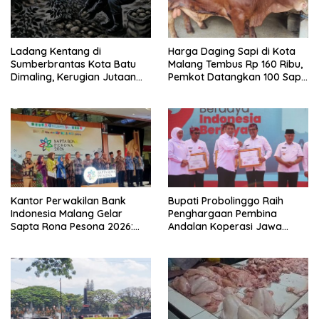
Ladang Kentang di
Harga Daging Sapi di Kota
Sumberbrantas Kota Batu
Malang Tembus Rp 160 Ribu,
Dimaling, Kerugian Jutaan
Pemkot Datangkan 100 Sapi
Rupiah
Impor Australia
Kantor Perwakilan Bank
Bupati Probolinggo Raih
Indonesia Malang Gelar
Penghargaan Pembina
Sapta Rona Pesona 2026:
Andalan Koperasi Jawa
Akselerasi Ekonomi Inklusif
Timur
dan Digitalisasi UMKM