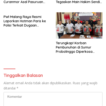
Curanmor Asal Pasuruan
Tegaskan Main Hakim Sendiri
Tertangkap Warga
Ada Tindak Pidana Baru
PWI Malang Raya Resmi
Laporkan Hotman Paris ke
Polisi Terkait Dugaan
Penghinaan Profesi
Wartawan
Terungkap! Korban
Pembunuhan di Sumur
Probolinggo Diperkosa
Bergilir Setelah Tewas
Tinggalkan Balasan
Alamat email Anda tidak akan dipublikasikan.
Ruas yang wajib
ditandai
*