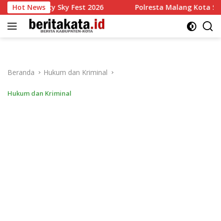
Langsung
ity Sky Fest 2026
Hot News
Polresta Malang Kota Serap Aspirasi 3
ke
konten
Beranda
Hukum dan Kriminal
Hukum dan Kriminal