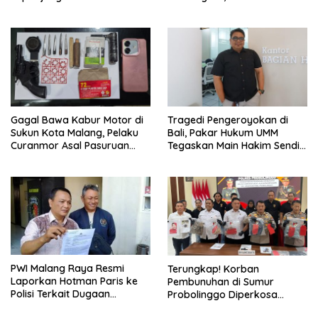
Pengajar Ditangkap
Gagal Bawa Kabur Motor di
Tragedi Pengeroyokan di
Sukun Kota Malang, Pelaku
Bali, Pakar Hukum UMM
Curanmor Asal Pasuruan
Tegaskan Main Hakim Sendiri
Tertangkap Warga
Ada Tindak Pidana Baru
PWI Malang Raya Resmi
Terungkap! Korban
Laporkan Hotman Paris ke
Pembunuhan di Sumur
Polisi Terkait Dugaan
Probolinggo Diperkosa
Penghinaan Profesi
Bergilir Setelah Tewas