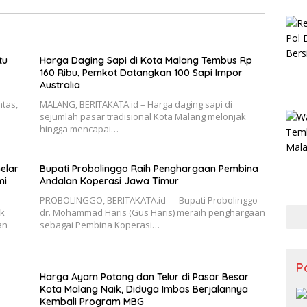
tu
Harga Daging Sapi di Kota Malang Tembus Rp
160 Ribu, Pemkot Datangkan 100 Sapi Impor
Australia
ntas,
MALANG, BERITAKATA.id – Harga daging sapi di
sejumlah pasar tradisional Kota Malang melonjak
hingga mencapai…
elar
Bupati Probolinggo Raih Penghargaan Pembina
mi
Andalan Koperasi Jawa Timur
PROBOLINGGO, BERITAKATA.id — Bupati Probolinggo
nk
dr. Mohammad Haris (Gus Haris) meraih penghargaan
an
sebagai Pembina Koperasi…
Po
Harga Ayam Potong dan Telur di Pasar Besar
Kota Malang Naik, Diduga Imbas Berjalannya
Kembali Program MBG