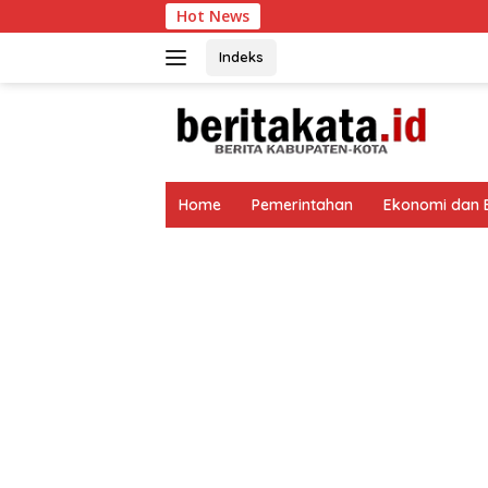
Langsung
Hot News
Gelar Porsen
ke
konten
Indeks
tutup
Home
Pemerintahan
Ekonomi dan B