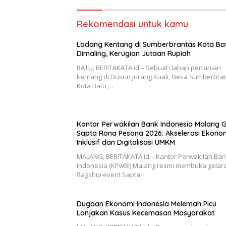
Rekomendasi untuk kamu
Ladang Kentang di Sumberbrantas Kota Ba
Dimaling, Kerugian Jutaan Rupiah
BATU, BERITAKATA.id – Sebuah lahan pertanian
kentang di Dusun Jurang Kuali, Desa Sumberbra
Kota Batu,…
Kantor Perwakilan Bank Indonesia Malang G
Sapta Rona Pesona 2026: Akselerasi Ekono
Inklusif dan Digitalisasi UMKM
MALANG, BERITAKATA.id – Kantor Perwakilan Ba
Indonesia (KPwBI) Malang resmi membuka gelar
flagship event Sapta…
Dugaan Ekonomi Indonesia Melemah Picu
Lonjakan Kasus Kecemasan Masyarakat