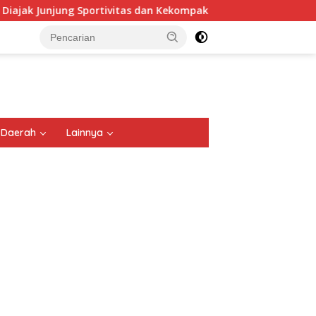
ung Sportivitas dan Kekompakan
Polresta Malang Kota 
tutup
Daerah
Lainnya