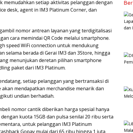
uk memudahkan setiap aktivitas pelanggan dengan
Ber
ice desk, agent in IM3 Platinum Corner, dan
ambil nomor antrean layanan yang terdigitalisasi
gan cara memindai QR Code melalui smartphone.
s high speed WiFi connection untuk mendukung
n selama berada di Gerai IM3 dan 3Store, hingga
 yang menunjukan deretan pilihan smartphone
ling paket dari IM3 Platinum.
endatang, setiap pelanggan yang bertransaksi di
re akan mendapatkan merchandise menarik dan
ikuti undian berhadiah.
eli nomor cantik diberikan harga spesial hanya
p dengan kuota 15GB dan pulsa senilai 20 ribu serta
 Sementara, untuk pelanggan IM3 Platinum
ashback Gopay mulai dari 65 ribu hingga 1 juta