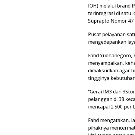
IOH) melalui brand 
terintegrasi di satu
Suprapto Nomor 47 
Pusat pelayanan satu
mengedepankan laya
Fahd Yudhanegoro, E
menyampaikan, kehad
dimaksudkan agar bi
tingginya kebutuhan
“Gerai IM3 dan 3Sto
pelanggan di 38 kec
mencapai 2.500 per b
Fahd mengatakan, la
pihaknya mencermat