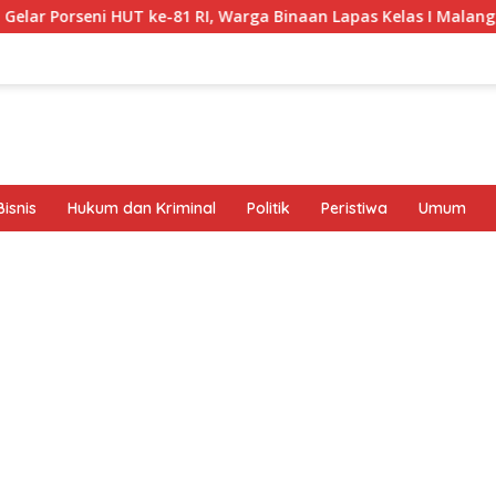
i HUT ke-81 RI, Warga Binaan Lapas Kelas I Malang Diajak Junj
isnis
Hukum dan Kriminal
Politik
Peristiwa
Umum