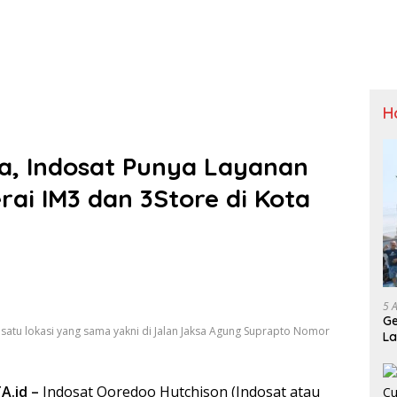
H
a, Indosat Punya Layanan
rai IM3 dan 3Store di Kota
5 
Ge
i satu lokasi yang sama yakni di Jalan Jaksa Agung Suprapto Nomor
La
Sp
.id –
Indosat Ooredoo Hutchison (Indosat atau