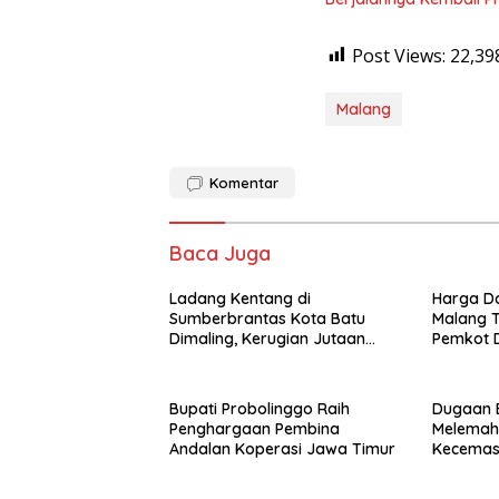
Post Views:
22,39
Malang
Komentar
Baca Juga
Ladang Kentang di
Harga Da
Sumberbrantas Kota Batu
Malang T
Dimaling, Kerugian Jutaan
Pemkot 
Rupiah
Impor Au
Bupati Probolinggo Raih
Dugaan 
Penghargaan Pembina
Melemah 
Andalan Koperasi Jawa Timur
Kecemas