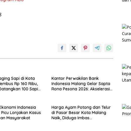
8
ging Sapi di Kota
Kantor Perwakilan Bank
embus Rp 160 Ribu,
Indonesia Malang Gelar Sapta
Datangkan 100 Sapi
Rona Pesona 2026: Akselerasi
stralia
Ekonomi Inklusif dan
Digitalisasi UMKM
Ekonomi Indonesia
Harga Ayam Potong dan Telur
Picu Lonjakan Kasus
di Pasar Besar Kota Malang
an Masyarakat
Naik, Diduga Imbas
Berjalannya Kembali Program
MBG