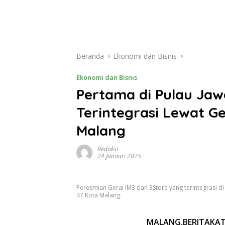
Beranda
Ekonomi dan Bisnis
Ekonomi dan Bisnis
Pertama di Pulau Jaw
Terintegrasi Lewat Ge
Malang
Redaksi
24 Januari 2025
Peresmian Gerai IM3 dan 3Store yang terintegrasi d
47 Kota Malang.
MALANG,BERITAKATA