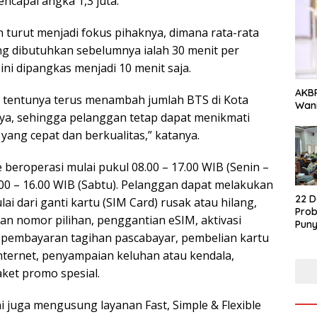
ncapai angka 1,3 juta.
 turut menjadi fokus pihaknya, dimana rata-rata
g dibutuhkan sebelumnya ialah 30 menit per
ini dipangkas menjadi 10 menit saja.
AKBP
ga tentunya terus menambah jumlah BTS di Kota
Wani
ya, sehingga pelanggan tetap dapat menikmati
 yang cepat dan berkualitas,” katanya.
 beroperasi mulai pukul 08.00 – 17.00 WIB (Senin –
.00 – 16.00 WIB (Sabtu). Pelanggan dapat melakukan
22 D
ai dari ganti kartu (SIM Card) rusak atau hilang,
Prob
an nomor pilihan, penggantian eSIM, aktivasi
Puny
 pembayaran tagihan pascabayar, pembelian kartu
nternet, penyampaian keluhan atau kendala,
ket promo spesial.
ini juga mengusung layanan Fast, Simple & Flexible