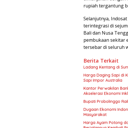
rupiah tergantung b
Selanjutnya, Indosa
terintegrasi di sejum
Bali dan Nusa Tengg
pembukaan sekitar e
tersebar di seluruh 
Berita Terkait
Ladang Kentang di Sum
Harga Daging Sapi di 
Sapi Impor Australia
Kantor Perwakilan Ban
Akselerasi Ekonomi Inkl
Bupati Probolinggo Ra
Dugaan Ekonomi Indon
Masyarakat
Harga Ayam Potong dan
Berjalannya Kembali 