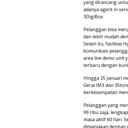
yang dirancang unt
adanya agent in serv
3DigiBox.
Pelanggan bisa meng
dan lebih mudah den
Selain itu, fasilita
komunikasi pelangga
area live demo unit
terbaru dengan bund
Hingga 25 Januari m
Gerai IM3 dan 3Sto
berkesempatan meng
Pelanggan yang memb
99 ribu saja, lengka
masa aktif 60 hari.
dimanjakan dengan c