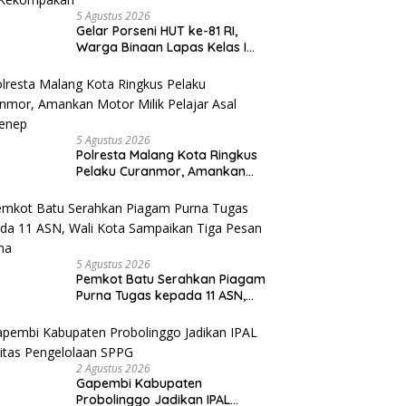
5 Agustus 2026
Gelar Porseni HUT ke-81 RI,
Warga Binaan Lapas Kelas I
Malang Diajak Junjung
Sportivitas dan Kekompakan
5 Agustus 2026
Polresta Malang Kota Ringkus
Pelaku Curanmor, Amankan
Motor Milik Pelajar Asal
Sumenep
5 Agustus 2026
Pemkot Batu Serahkan Piagam
Purna Tugas kepada 11 ASN,
Wali Kota Sampaikan Tiga
Pesan Utama
2 Agustus 2026
Gapembi Kabupaten
Probolinggo Jadikan IPAL