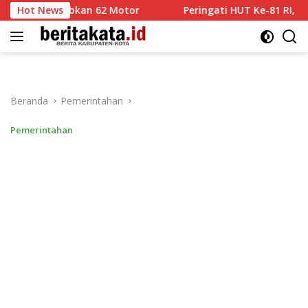
Langsung
rtibkan 62 Motor
Hot News
Peringati HUT Ke-81 RI, Kota Malang 
ke
konten
Beranda
Pemerintahan
Pemerintahan