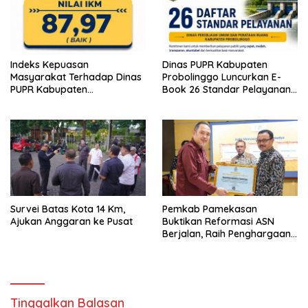
Indeks Kepuasan
Dinas PUPR Kabupaten
Masyarakat Terhadap Dinas
Probolinggo Luncurkan E-
PUPR Kabupaten
Book 26 Standar Pelayanan
Probolinggo Capai 87,97
Publik
Survei Batas Kota 14 Km,
Pemkab Pamekasan
Ajukan Anggaran ke Pusat
Buktikan Reformasi ASN
Berjalan, Raih Penghargaan
Adhi Manawa Nugraha
Madya
Tinggalkan Balasan