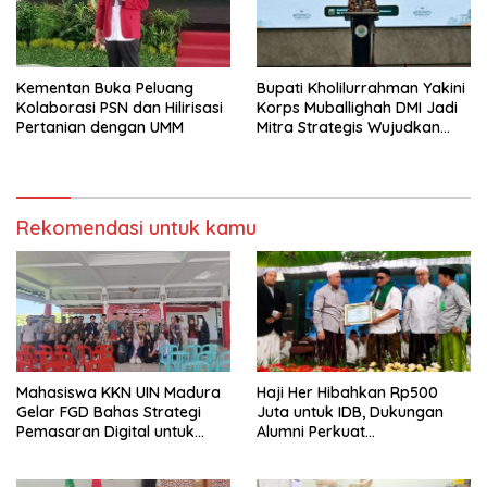
Kementan Buka Peluang
Bupati Kholilurrahman Yakini
Kolaborasi PSN dan Hilirisasi
Korps Muballighah DMI Jadi
Pertanian dengan UMM
Mitra Strategis Wujudkan
Gerbang Salam di
Pamekasan
Rekomendasi untuk kamu
Mahasiswa KKN UIN Madura
Haji Her Hibahkan Rp500
Gelar FGD Bahas Strategi
Juta untuk IDB, Dukungan
Pemasaran Digital untuk
Alumni Perkuat
Pengembangan UMKM Desa
Pengembangan Kampus
Pesantren