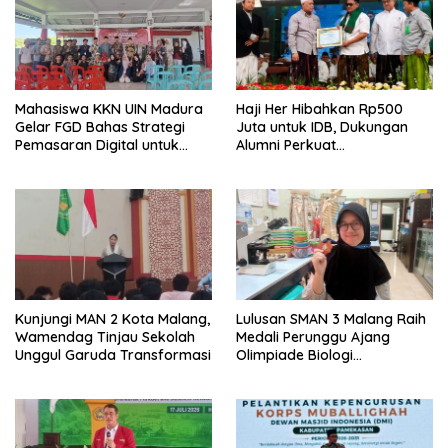
Mahasiswa KKN UIN Madura
Haji Her Hibahkan Rp500
Gelar FGD Bahas Strategi
Juta untuk IDB, Dukungan
Pemasaran Digital untuk
Alumni Perkuat
Pengembangan UMKM Desa
Pengembangan Kampus
Pesantren
Kunjungi MAN 2 Kota Malang,
Lulusan SMAN 3 Malang Raih
Wamendag Tinjau Sekolah
Medali Perunggu Ajang
Unggul Garuda Transformasi
Olimpiade Biologi
Internasional 2026