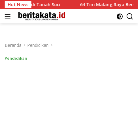
Langsung
 di Tanah Suci
Hot News
64 Tim Malang Raya Bersaing Adu Layan
ke
konten
Beranda
Pendidikan
Pendidikan