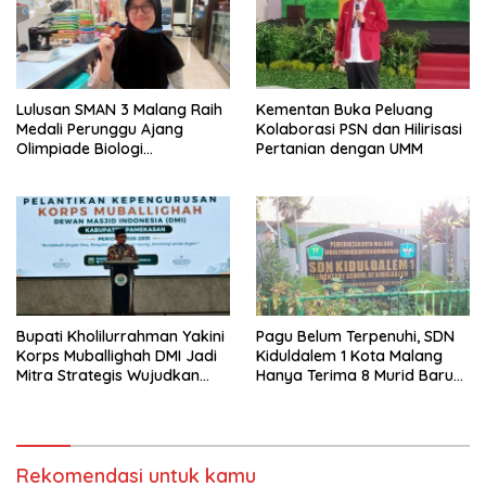
Lulusan SMAN 3 Malang Raih
Kementan Buka Peluang
Medali Perunggu Ajang
Kolaborasi PSN dan Hilirisasi
Olimpiade Biologi
Pertanian dengan UMM
Internasional 2026
Bupati Kholilurrahman Yakini
Pagu Belum Terpenuhi, SDN
Korps Muballighah DMI Jadi
Kiduldalem 1 Kota Malang
Mitra Strategis Wujudkan
Hanya Terima 8 Murid Baru
Gerbang Salam di
Kelas 1
Pamekasan
Rekomendasi untuk kamu