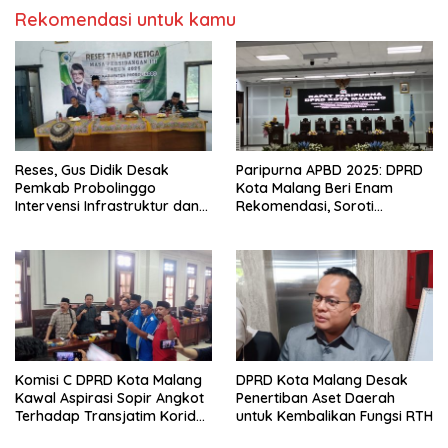
Rekomendasi untuk kamu
Reses, Gus Didik Desak
Paripurna APBD 2025: DPRD
Pemkab Probolinggo
Kota Malang Beri Enam
Intervensi Infrastruktur dan
Rekomendasi, Soroti
Irigasi Desa
Persentase Belanja Modal
Komisi C DPRD Kota Malang
DPRD Kota Malang Desak
Kawal Aspirasi Sopir Angkot
Penertiban Aset Daerah
Terhadap Transjatim Koridor
untuk Kembalikan Fungsi RTH
II ke Pemprov Jatim