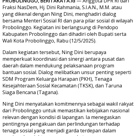
PROBOLINGGO, BERITAKATA.id
— Anggota DPR RI dari
Fraksi NasDem, Hj. Dini Rahmania, S.I.A.N., M.M. atau
yang dikenal dengan Ning Dini, menghadiri dialog
bersama Menteri Sosial RI dan para pilar sosial di wilayah
Probolinggo. Kegiatan ini berlangsung di Pendopo
Kabupaten Probolinggo dan dihadiri oleh Bupati serta
Wali Kota Probolinggo, Rabu (12/5/2025).
Dalam kegiatan tersebut, Ning Dini berupaya
memperkuat koordinasi dan sinergi antara pusat dan
daerah dalam mendukung pelaksanaan program
bantuan sosial. Dialog melibatkan unsur penting seperti
SDM Program Keluarga Harapan (PKH), Tenaga
Kesejahteraan Sosial Kecamatan (TKSK), dan Taruna
Siaga Bencana (Tagana).
Ning Dini menyatakan komitmennya sebagai wakil rakyat
dari Probolinggo untuk memastikan kebijakan nasional
relevan dengan kondisi di lapangan. Ia menegaskan
pentingnya pengakuan dan perlindungan terhadap
tenaga sosial yang menjadi garda terdepan dalam