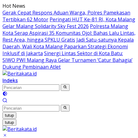
Langsung
Hot News
ke
Gerak Cepat Respons Aduan Warga, Polres Pamekasan
konten
Tertibkan 62 Motor
Peringati HUT Ke-81 RI, Kota Malang
Gelar Malang Solidarity Sky Fest 2026
Polresta Malang
Kota Serap Aspirasi 35 Komunitas Ojol: Bahas Lalu Lintas,
Rest Area, hingga SPKLU Gratis
Jadi Satu-satunya Kepala
Daerah, Wali Kota Malang Paparkan Strategi Ekonomi
Inklusif di Jakarta
Sinergi Lintas Sektor di Kota Batu:
SIWO PWI Malang Raya Gelar Turnamen ‘Catur Bahagia’
Dukung Pembinaan Atlet
Indeks
tutup
tutup