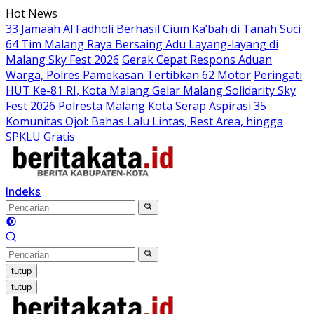
Langsung
Hot News
ke
33 Jamaah Al Fadholi Berhasil Cium Ka’bah di Tanah Suci
konten
64 Tim Malang Raya Bersaing Adu Layang-layang di
Malang Sky Fest 2026
Gerak Cepat Respons Aduan
Warga, Polres Pamekasan Tertibkan 62 Motor
Peringati
HUT Ke-81 RI, Kota Malang Gelar Malang Solidarity Sky
Fest 2026
Polresta Malang Kota Serap Aspirasi 35
Komunitas Ojol: Bahas Lalu Lintas, Rest Area, hingga
SPKLU Gratis
Indeks
tutup
tutup