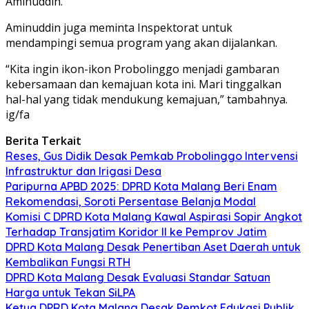
Aminuddin.
Aminuddin juga meminta Inspektorat untuk
mendampingi semua program yang akan dijalankan.
“Kita ingin ikon-ikon Probolinggo menjadi gambaran
kebersamaan dan kemajuan kota ini. Mari tinggalkan
hal-hal yang tidak mendukung kemajuan,” tambahnya.
ig/fa
Berita Terkait
Reses, Gus Didik Desak Pemkab Probolinggo Intervensi
Infrastruktur dan Irigasi Desa
Paripurna APBD 2025: DPRD Kota Malang Beri Enam
Rekomendasi, Soroti Persentase Belanja Modal
Komisi C DPRD Kota Malang Kawal Aspirasi Sopir Angkot
Terhadap Transjatim Koridor II ke Pemprov Jatim
DPRD Kota Malang Desak Penertiban Aset Daerah untuk
Kembalikan Fungsi RTH
DPRD Kota Malang Desak Evaluasi Standar Satuan
Harga untuk Tekan SiLPA
Ketua DPRD Kota Malang Desak Pemkot Edukasi Publik