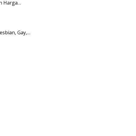
an Harga…
sbian, Gay,…