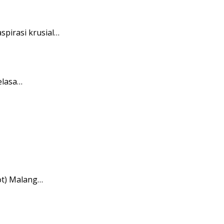
pirasi krusial…
elasa…
ot) Malang…