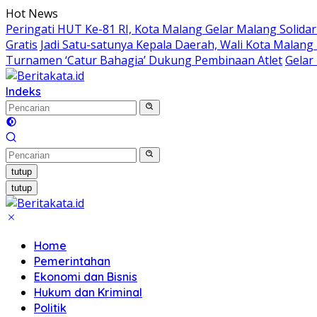
Langsung
Hot News
ke
Peringati HUT Ke-81 RI, Kota Malang Gelar Malang Solidari
konten
Gratis
Jadi Satu-satunya Kepala Daerah, Wali Kota Malang 
Turnamen ‘Catur Bahagia’ Dukung Pembinaan Atlet
Gelar
Indeks
tutup
tutup
Home
Pemerintahan
Ekonomi dan Bisnis
Hukum dan Kriminal
Politik