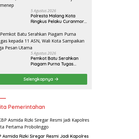
5 Agustus 2026
Polresta Malang Kota
Ringkus Pelaku Curanmor,
Amankan Motor Milik
Pelajar Asal Sumenep
5 Agustus 2026
Pemkot Batu Serahkan
Piagam Purna Tugas
kepada 11 ASN, Wali Kota
Sampaikan Tiga Pesan
Selengkapnya
Utama
ita Pemerintahan
 Asmida Rizki Siregar Resmi Jadi Kapolres