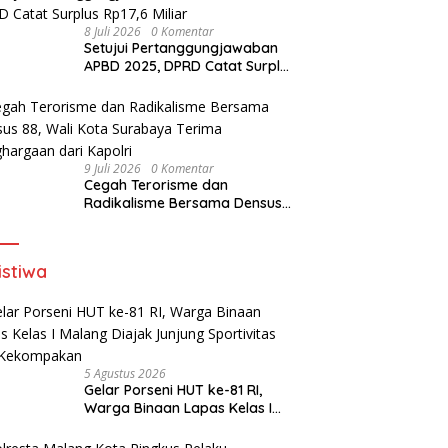
8 Juli 2026
0 Komentar
Setujui Pertanggungjawaban
APBD 2025, DPRD Catat Surplus
Rp17,6 Miliar
9 Juli 2026
0 Komentar
Cegah Terorisme dan
Radikalisme Bersama Densus
88, Wali Kota Surabaya Terima
Penghargaan dari Kapolri
istiwa
5 Agustus 2026
Gelar Porseni HUT ke-81 RI,
Warga Binaan Lapas Kelas I
Malang Diajak Junjung
Sportivitas dan Kekompakan