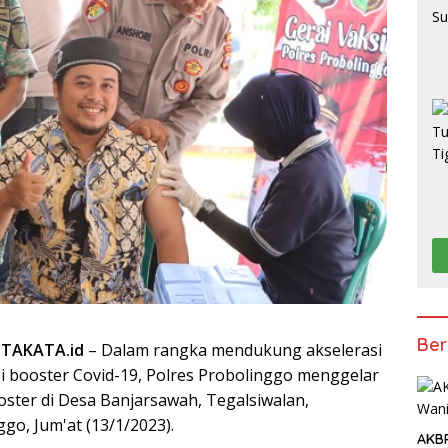
Ber
ITAKATA.id
– Dalam rangka mendukung akselerasi
i booster Covid-19, Polres Probolinggo menggelar
oster di Desa Banjarsawah, Tegalsiwalan,
go, Jum'at (13/1/2023).
AKBP