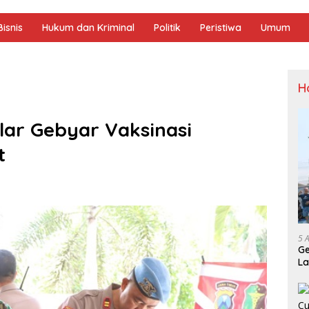
isnis
Hukum dan Kriminal
Politik
Peristiwa
Umum
H
lar Gebyar Vaksinasi
t
5 
Ge
La
Sp