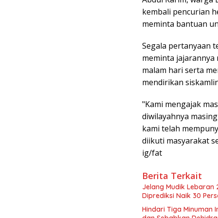
kembali pencurian 
meminta bantuan un
Segala pertanyaan t
meminta jajarannya 
malam hari serta m
mendirikan siskamli
"Kami mengajak mas
diwilayahnya masin
kami telah mempuny
diikuti masyarakat 
ig/fat
Berita Terkait
Jelang Mudik Lebaran 2
Diprediksi Naik 30 Per
Hindari Tiga Minuman I