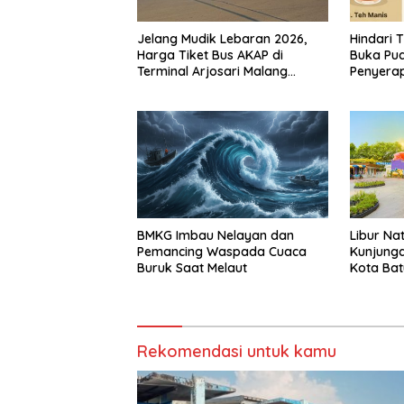
Jelang Mudik Lebaran 2026,
Hindari 
Harga Tiket Bus AKAP di
Buka Pua
Terminal Arjosari Malang
Penyerap
Diprediksi Naik 30 Persen
Sebabkan
BMKG Imbau Nelayan dan
Libur Na
Pemancing Waspada Cuaca
Kunjunga
Buruk Saat Melaut
Kota Bat
Wisatawa
Rekomendasi untuk kamu