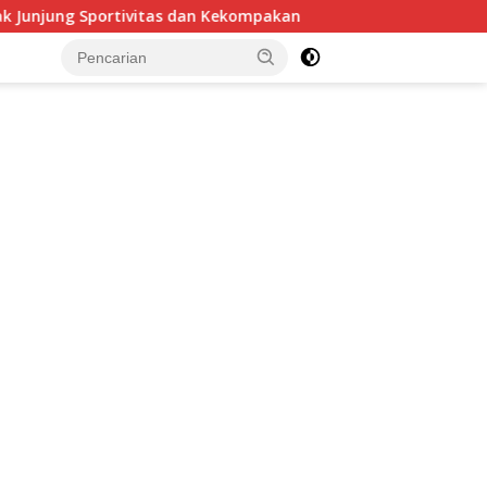
s dan Kekompakan
Polresta Malang Kota Ringkus Pelaku
tutup