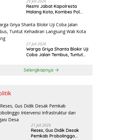
29 Juli 2026
Resmi Jabat Kapolresta
Malang Kota, Kombes Pol
Danang Siap Lanjutkan
Program Positif dan Bersinergi
dengan Forkopimda
27 Juli 2026
Warga Griya Shanta Blokir Uji
Coba Jalan Tembus, Tuntut
Kehadiran Langsung Wali Kota
Malang
Selengkapnya
litik
21 Juli 2026
Reses, Gus Didik Desak
Pemkab Probolinggo