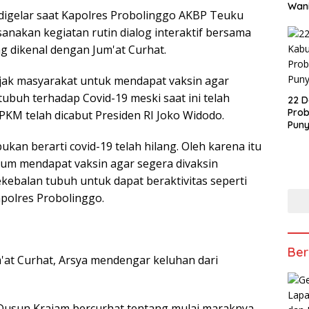
Wani
i digelar saat Kapolres Probolinggo AKBP Teuku
anakan kegiatan rutin dialog interaktif bersama
g dikenal dengan Jum'at Curhat.
ajak masyarakat untuk mendapat vaksin agar
tubuh terhadap Covid-19 meski saat ini telah
22 D
Prob
PKM telah dicabut Presiden RI Joko Widodo.
Puny
an berarti covid-19 telah hilang. Oleh karena itu
um mendapat vaksin agar segera divaksin
kebalan tubuh untuk dapat beraktivitas seperti
apolres Probolinggo.
Ber
m'at Curhat, Arsya mendengar keluhan dari
Dusun Krajam bercurhat tentang mulai maraknya