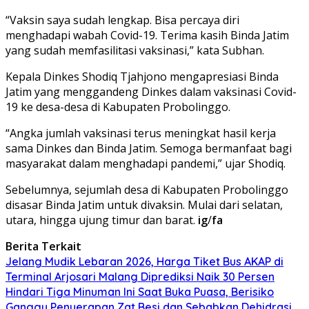
“Vaksin saya sudah lengkap. Bisa percaya diri
menghadapi wabah Covid-19. Terima kasih Binda Jatim
yang sudah memfasilitasi vaksinasi,” kata Subhan.
Kepala Dinkes Shodiq Tjahjono mengapresiasi Binda
Jatim yang menggandeng Dinkes dalam vaksinasi Covid-
19 ke desa-desa di Kabupaten Probolinggo.
“Angka jumlah vaksinasi terus meningkat hasil kerja
sama Dinkes dan Binda Jatim. Semoga bermanfaat bagi
masyarakat dalam menghadapi pandemi,” ujar Shodiq.
Sebelumnya, sejumlah desa di Kabupaten Probolinggo
disasar Binda Jatim untuk divaksin. Mulai dari selatan,
utara, hingga ujung timur dan barat.
ig
/
fa
Berita Terkait
Jelang Mudik Lebaran 2026, Harga Tiket Bus AKAP di
Terminal Arjosari Malang Diprediksi Naik 30 Persen
Hindari Tiga Minuman Ini Saat Buka Puasa, Berisiko
Ganggu Penyerapan Zat Besi dan Sebabkan Dehidrasi