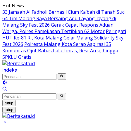
Langsung
Hot News
ke
33 Jamaah Al Fadholi Berhasil Cium Ka’bah di Tanah Suci
konten
64 Tim Malang Raya Bersaing Adu Layang-layang di
Malang Sky Fest 2026
Gerak Cepat Respons Aduan
Warga, Polres Pamekasan Tertibkan 62 Motor
Peringati
HUT Ke-81 RI, Kota Malang Gelar Malang Solidarity Sky
Fest 2026
Polresta Malang Kota Serap Aspirasi 35
Komunitas Ojol: Bahas Lalu Lintas, Rest Area, hingga
SPKLU Gratis
Indeks
tutup
tutup