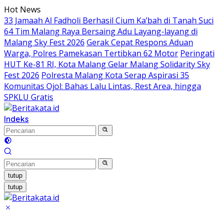
Langsung
Hot News
ke
33 Jamaah Al Fadholi Berhasil Cium Ka’bah di Tanah Suci
konten
64 Tim Malang Raya Bersaing Adu Layang-layang di
Malang Sky Fest 2026
Gerak Cepat Respons Aduan
Warga, Polres Pamekasan Tertibkan 62 Motor
Peringati
HUT Ke-81 RI, Kota Malang Gelar Malang Solidarity Sky
Fest 2026
Polresta Malang Kota Serap Aspirasi 35
Komunitas Ojol: Bahas Lalu Lintas, Rest Area, hingga
SPKLU Gratis
Indeks
tutup
tutup