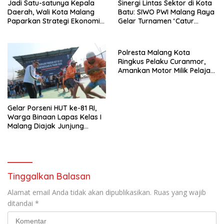
Jadi Satu-satunya Kepala
Sinergi Lintas Sektor di Kota
Daerah, Wali Kota Malang
Batu: SIWO PWI Malang Raya
Paparkan Strategi Ekonomi
Gelar Turnamen ‘Catur
Inklusif di Jakarta
Bahagia’ Dukung Pembinaan
Atlet
Polresta Malang Kota
Ringkus Pelaku Curanmor,
Amankan Motor Milik Pelajar
Asal Sumenep
Gelar Porseni HUT ke-81 RI,
Warga Binaan Lapas Kelas I
Malang Diajak Junjung
Sportivitas dan Kekompakan
Tinggalkan Balasan
Alamat email Anda tidak akan dipublikasikan.
Ruas yang wajib
ditandai
*