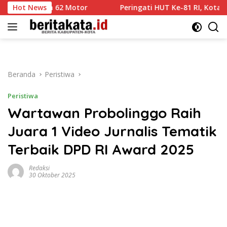
Langsung
an 62 Motor
Hot News
Peringati HUT Ke-81 RI, Kota Malang Gelar 
ke
konten
Beranda
Peristiwa
Peristiwa
Wartawan Probolinggo Raih
Juara 1 Video Jurnalis Tematik
Terbaik DPD RI Award 2025
Redaksi
30 Oktober 2025