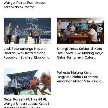
Warga, Polres Pamekasan
Tertibkan 62 Motor
Jadi Satu-satunya Kepala
Sinergi Lintas Sektor di Kota
Daerah, Wali Kota Malang
Batu: SIWO PWI Malang Raya
Paparkan Strategi Ekonomi
Gelar Turnamen ‘Catur
Inklusif di Jakarta
Bahagia’ Dukung Pembinaan
Atlet
Polresta Malang Kota
Ringkus Pelaku Curanmor,
Amankan Motor Milik Pelajar
Asal Sumenep
Gelar Porseni HUT ke-81 RI,
Warga Binaan Lapas Kelas I