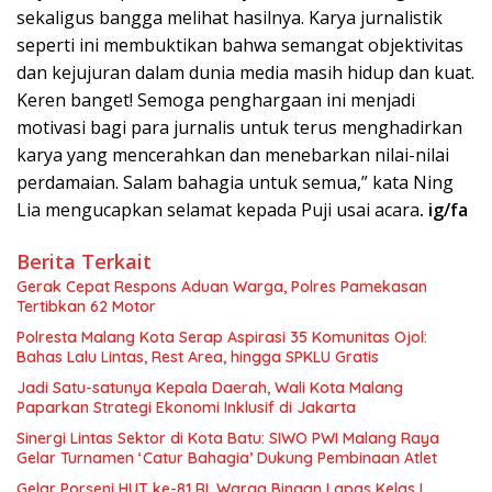
sekaligus bangga melihat hasilnya. Karya jurnalistik
seperti ini membuktikan bahwa semangat objektivitas
dan kejujuran dalam dunia media masih hidup dan kuat.
Keren banget! Semoga penghargaan ini menjadi
motivasi bagi para jurnalis untuk terus menghadirkan
karya yang mencerahkan dan menebarkan nilai-nilai
perdamaian. Salam bahagia untuk semua,” kata Ning
Lia mengucapkan selamat kepada Puji usai acara
. ig/fa
Berita Terkait
Gerak Cepat Respons Aduan Warga, Polres Pamekasan
Tertibkan 62 Motor
Polresta Malang Kota Serap Aspirasi 35 Komunitas Ojol:
Bahas Lalu Lintas, Rest Area, hingga SPKLU Gratis
Jadi Satu-satunya Kepala Daerah, Wali Kota Malang
Paparkan Strategi Ekonomi Inklusif di Jakarta
Sinergi Lintas Sektor di Kota Batu: SIWO PWI Malang Raya
Gelar Turnamen ‘Catur Bahagia’ Dukung Pembinaan Atlet
Gelar Porseni HUT ke-81 RI, Warga Binaan Lapas Kelas I