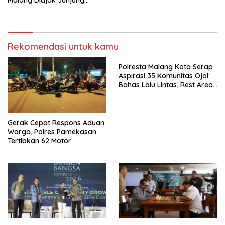
Malang Diajak Junjung
Sportivitas dan Kekompakan
Rekomendasi untuk kamu
Polresta Malang Kota Serap
Aspirasi 35 Komunitas Ojol:
Bahas Lalu Lintas, Rest Area,
hingga SPKLU Gratis
Gerak Cepat Respons Aduan
Warga, Polres Pamekasan
Tertibkan 62 Motor