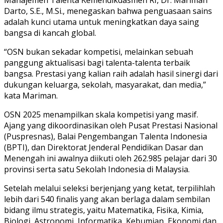
Manajemen Talenta Kemendikdasmen RI, Dr. Mariman
Darto, S.E., M.Si., menegaskan bahwa penguasaan sains
adalah kunci utama untuk meningkatkan daya saing
bangsa di kancah global.
“OSN bukan sekadar kompetisi, melainkan sebuah
panggung aktualisasi bagi talenta-talenta terbaik
bangsa. Prestasi yang kalian raih adalah hasil sinergi dari
dukungan keluarga, sekolah, masyarakat, dan media,”
kata Mariman.
OSN 2025 menampilkan skala kompetisi yang masif.
Ajang yang dikoordinasikan oleh Pusat Prestasi Nasional
(Puspresnas), Balai Pengembangan Talenta Indonesia
(BPTI), dan Direktorat Jenderal Pendidikan Dasar dan
Menengah ini awalnya diikuti oleh 262.985 pelajar dari 30
provinsi serta satu Sekolah Indonesia di Malaysia.
Setelah melalui seleksi berjenjang yang ketat, terpilihlah
lebih dari 540 finalis yang akan berlaga dalam sembilan
bidang ilmu strategis, yaitu Matematika, Fisika, Kimia,
Biologi, Astronomi, Informatika, Kebumian, Ekonomi dan