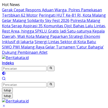
Langsung
Hot News
ke
Gerak Cepat Respons Aduan Warga, Polres Pamekasan
konten
Tertibkan 62 Motor
Peringati HUT Ke-81 RI, Kota Malang
Gelar Malang Solidarity Sky Fest 2026
Polresta Malang
Kota Serap Aspirasi 35 Komunitas Ojol: Bahas Lalu Lintas,
Rest Area, hingga SPKLU Gratis
Jadi Satu-satunya Kepala
Daerah, Wali Kota Malang Paparkan Strategi Ekonomi
Inklusif di Jakarta
Sinergi Lintas Sektor di Kota Batu:
SIWO PWI Malang Raya Gelar Turnamen ‘Catur Bahagia’
Dukung Pembinaan Atlet
Indeks
tutup
tutup