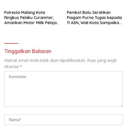
Atlet
Polresta Malang Kota
Pemkot Batu Serahkan
Ringkus Pelaku Curanmor,
Piagam Purna Tugas kepada
Amankan Motor Milik Pelajar
11 ASN, Wali Kota Sampaikan
Asal Sumenep
Tiga Pesan Utama
Tinggalkan Balasan
Alamat email Anda tidak akan dipublikasikan.
Ruas yang wajib
ditandai
*