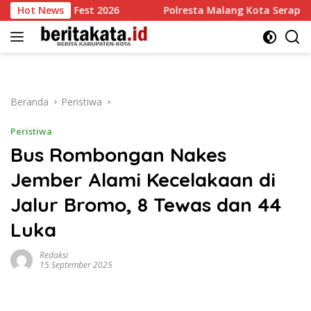
Langsung
ity Sky Fest 2026
Hot News
Polresta Malang Kota Serap Aspirasi 3
ke
konten
Beranda
Peristiwa
Peristiwa
Bus Rombongan Nakes
Jember Alami Kecelakaan di
Jalur Bromo, 8 Tewas dan 44
Luka
Redaksi
15 September 2025