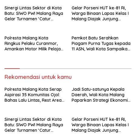
Sinergi Lintas Sektor di Kota
Gelar Porseni HUT ke-81 RI,
Batu: SIWO PWI Malang Raya
Warga Binaan Lapas Kelas I
Gelar Turnamen ‘Catur
Malang Diajak Junjung
Bahagia’ Dukung Pembinaan
Sportivitas dan Kekompakan
Atlet
Polresta Malang Kota
Pemkot Batu Serahkan
Ringkus Pelaku Curanmor,
Piagam Purna Tugas kepada
Amankan Motor Milik Pelajar
11 ASN, Wali Kota Sampaikan
Asal Sumenep
Tiga Pesan Utama
Rekomendasi untuk kamu
Polresta Malang Kota Serap
Jadi Satu-satunya Kepala
Aspirasi 35 Komunitas Ojol:
Daerah, Wali Kota Malang
Bahas Lalu Lintas, Rest Area,
Paparkan Strategi Ekonomi
hingga SPKLU Gratis
Inklusif di Jakarta
Sinergi Lintas Sektor di Kota
Gelar Porseni HUT ke-81 RI,
Batu: SIWO PWI Malang Raya
Warga Binaan Lapas Kelas I
Gelar Turnamen ‘Catur
Malang Diajak Junjung
Bahagia’ Dukung Pembinaan
Sportivitas dan Kekompakan