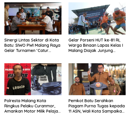
Sinergi Lintas Sektor di Kota
Gelar Porseni HUT ke-81 RI,
Batu: SIWO PWI Malang Raya
Warga Binaan Lapas Kelas I
Gelar Turnamen ‘Catur
Malang Diajak Junjung
Bahagia’ Dukung Pembinaan
Sportivitas dan Kekompakan
Atlet
Polresta Malang Kota
Pemkot Batu Serahkan
Ringkus Pelaku Curanmor,
Piagam Purna Tugas kepada
Amankan Motor Milik Pelajar
11 ASN, Wali Kota Sampaikan
Asal Sumenep
Tiga Pesan Utama