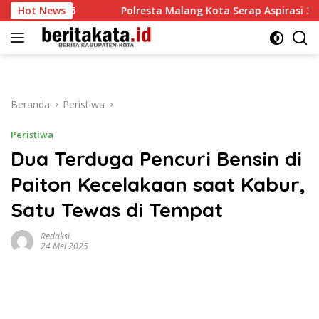
Langsung
026
Hot News
Polresta Malang Kota Serap Aspirasi 35 Komunitas Oj
ke
konten
Beranda
Peristiwa
Peristiwa
Dua Terduga Pencuri Bensin di
Paiton Kecelakaan saat Kabur,
Satu Tewas di Tempat
Redaksi
24 Mei 2025