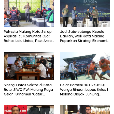
Polresta Malang Kota Serap
Jadi Satu-satunya Kepala
Aspirasi 35 Komunitas Ojol:
Daerah, Wali Kota Malang
Bahas Lalu Lintas, Rest Area,
Paparkan Strategi Ekonomi
hingga SPKLU Gratis
Inklusif di Jakarta
Sinergi Lintas Sektor di Kota
Gelar Porseni HUT ke-81 RI,
Batu: SIWO PWI Malang Raya
Warga Binaan Lapas Kelas I
Gelar Turnamen ‘Catur
Malang Diajak Junjung
Bahagia’ Dukung Pembinaan
Sportivitas dan Kekompakan
Atlet