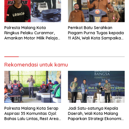
Polresta Malang Kota
Pemkot Batu Serahkan
Ringkus Pelaku Curanmor,
Piagam Purna Tugas kepada
Amankan Motor Milik Pelajar
11 ASN, Wali Kota Sampaikan
Asal Sumenep
Tiga Pesan Utama
Rekomendasi untuk kamu
Polresta Malang Kota Serap
Jadi Satu-satunya Kepala
Aspirasi 35 Komunitas Ojol:
Daerah, Wali Kota Malang
Bahas Lalu Lintas, Rest Area,
Paparkan Strategi Ekonomi
hingga SPKLU Gratis
Inklusif di Jakarta