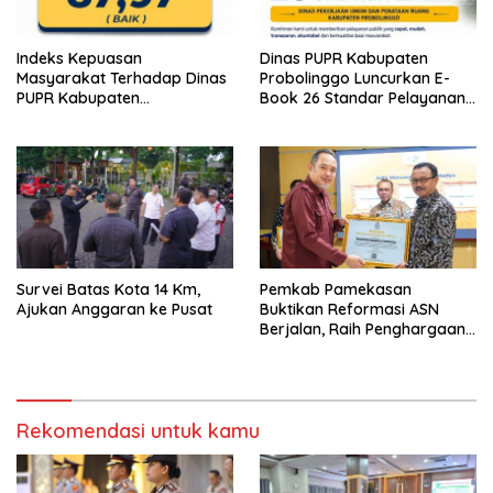
Indeks Kepuasan
Dinas PUPR Kabupaten
Masyarakat Terhadap Dinas
Probolinggo Luncurkan E-
PUPR Kabupaten
Book 26 Standar Pelayanan
Probolinggo Capai 87,97
Publik
Survei Batas Kota 14 Km,
Pemkab Pamekasan
Ajukan Anggaran ke Pusat
Buktikan Reformasi ASN
Berjalan, Raih Penghargaan
Adhi Manawa Nugraha
Madya
Rekomendasi untuk kamu