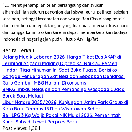
“10 menit penampilan telah berlangsung dan syukur
alhamdulillah seluruh penonton dari siswa, guru, petinggi sekolah
kerajaan, petinggi kecamatan dan warga Ban Cho Airong berdiri
dan memberikan tepuk tangan yang luar biasa meriah. Rasa haru
dan bangga kami rasakan karena dapat memperkenalkan budaya
Indonesia di negeri gajah putih,” tutup Asvi.
ig/fat
Berita Terkait
Jelang Mudik Lebaran 2026, Harga Tiket Bus AKAP di
Terminal Arjosari Malang Diprediksi Naik 30 Persen
Hindari Tiga Minuman Ini Saat Buka Puasa, Berisiko
Ganggu Penyerapan Zat Besi dan Sebabkan Dehidrasi
Guru Gembul: MBG Haram Dikonsumsi
BMKG Imbau Nelayan dan Pemancing Waspada Cuaca
Buruk Saat Melaut
Libur Nataru 2025/2026, Kunjungan Jatim Park Group di
Kota Batu Tembus 18 Ribu Wisatawan Sehari
Beli LPG 3 Kg Wajib Pakai NIK Mulai 2026, Pemerintah
Kunci Subsidi Lewat Perpres Baru
Post Views:
1,384