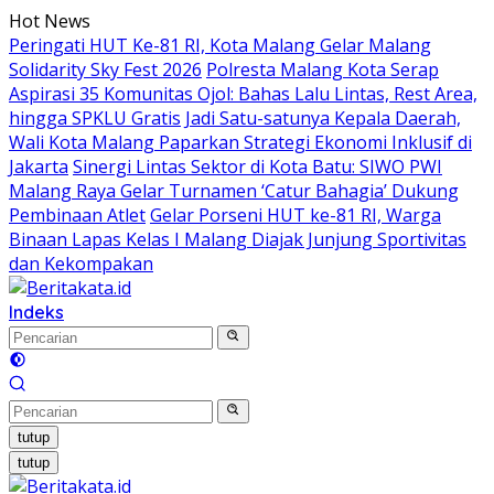
Langsung
Hot News
ke
Peringati HUT Ke-81 RI, Kota Malang Gelar Malang
konten
Solidarity Sky Fest 2026
Polresta Malang Kota Serap
Aspirasi 35 Komunitas Ojol: Bahas Lalu Lintas, Rest Area,
hingga SPKLU Gratis
Jadi Satu-satunya Kepala Daerah,
Wali Kota Malang Paparkan Strategi Ekonomi Inklusif di
Jakarta
Sinergi Lintas Sektor di Kota Batu: SIWO PWI
Malang Raya Gelar Turnamen ‘Catur Bahagia’ Dukung
Pembinaan Atlet
Gelar Porseni HUT ke-81 RI, Warga
Binaan Lapas Kelas I Malang Diajak Junjung Sportivitas
dan Kekompakan
Indeks
tutup
tutup