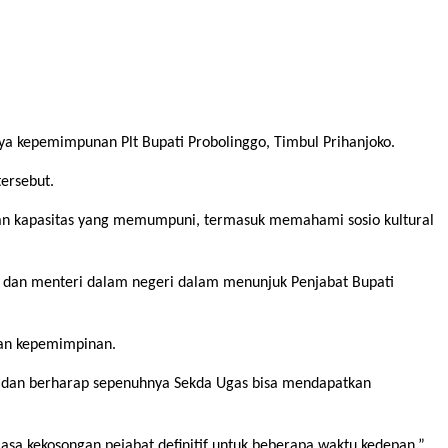
ya kepemimpunan Plt Bupati Probolinggo, Timbul Prihanjoko.
tersebut.
n dan kapasitas yang memumpuni, termasuk memahami sosio kultural
ur dan menteri dalam negeri dalam menunjuk Penjabat Bupati
dan kepemimpinan.
g dan berharap sepenuhnya Sekda Ugas bisa mendapatkan
masa kekosongan pejabat definitif untuk beberapa waktu kedepan,”