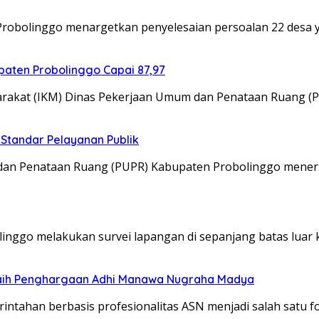
obolinggo menargetkan penyelesaian persoalan 22 desa y
aten Probolinggo Capai 87,97
akat (IKM) Dinas Pekerjaan Umum dan Penataan Ruang (
Standar Pelayanan Publik
an Penataan Ruang (PUPR) Kabupaten Probolinggo mener
ggo melakukan survei lapangan di sepanjang batas luar 
Raih Penghargaan Adhi Manawa Nugraha Madya
ntahan berbasis profesionalitas ASN menjadi salah satu