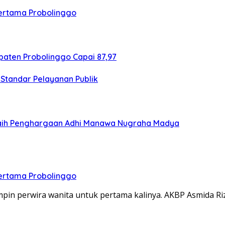
Pertama Probolinggo
aten Probolinggo Capai 87,97
Standar Pelayanan Publik
Raih Penghargaan Adhi Manawa Nugraha Madya
Pertama Probolinggo
in perwira wanita untuk pertama kalinya. AKBP Asmida Riz