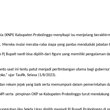
a (KNPI) Kabupaten Probolinggo menyikapi isu menjelang berakhirn
blik. Mereka mulai meraba-raba siapa yang pantas menduduki jabatan 
 Pj Bupati nanti bisa dipilih dari figure yang memiliki pengalama
wanto saat ini tentu patut menjadi pertimbangan utama bagi gubern
ko,” ujar Taufik, Selasa (1/8/2023).
as dan rekam jejak yang baik serta memumpuni dalam pemerintahan 
KNPI serta pimpinan OKP se-Kabupaten Probolinggo turut mendukun
ungguhan jika Sekda Ugas dipilih menjadi Pj Bupati Probolinggo di 