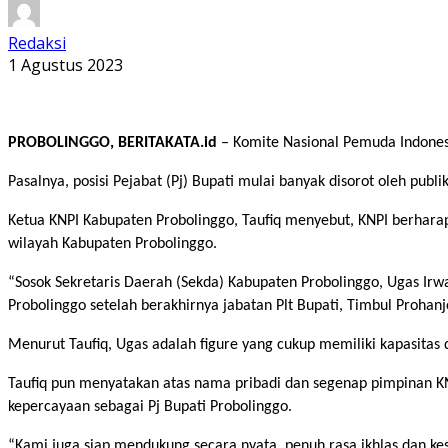
Redaksi
1 Agustus 2023
PROBOLINGGO, BERITAKATA.id
– Komite Nasional Pemuda Indonesi
Pasalnya, posisi Pejabat (Pj) Bupati mulai banyak disorot oleh pu
Ketua KNPI Kabupaten Probolinggo, Taufiq menyebut, KNPI berharap
wilayah Kabupaten Probolinggo.
“Sosok Sekretaris Daerah (Sekda) Kabupaten Probolinggo, Ugas Ir
Probolinggo setelah berakhirnya jabatan Plt Bupati, Timbul Prohanjo
Menurut Taufiq, Ugas adalah figure yang cukup memiliki kapasit
Taufiq pun menyatakan atas nama pribadi dan segenap pimpinan 
kepercayaan sebagai Pj Bupati Probolinggo.
“Kami juga siap mendukung secara nyata, penuh rasa ikhlas dan kes