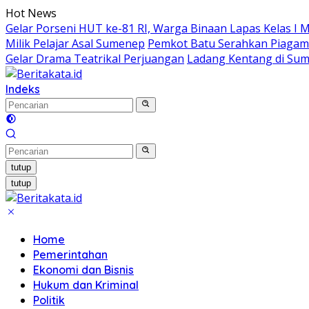
Langsung
Hot News
ke
Gelar Porseni HUT ke-81 RI, Warga Binaan Lapas Kelas I 
konten
Milik Pelajar Asal Sumenep
Pemkot Batu Serahkan Piagam
Gelar Drama Teatrikal Perjuangan
Ladang Kentang di Sum
Indeks
tutup
tutup
Home
Pemerintahan
Ekonomi dan Bisnis
Hukum dan Kriminal
Politik